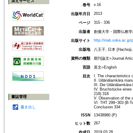
加えサービス
v.16
巻号
2013
出版年月日
315 - 336
ページ
出版者
創価大学・国際仏教学
http://iriab.soka.ac.jp/
出版サイト
出版地
八王子, 日本 [Hachioji,
資料の種類
期刊論文=Journal Artic
言語
英文=English
I. The characteristics
目次
II. Udānālamkāra manu
III. Die Udānālamkāra
IV. Bruchstücke eines
218) 318
書誌管理
V. Observation of the 
VI. THT 299~303 (B-To
書き出し
Conclusion 334
ISSN
13438980 (P)
267
ヒット数
2019.03.28
作成日