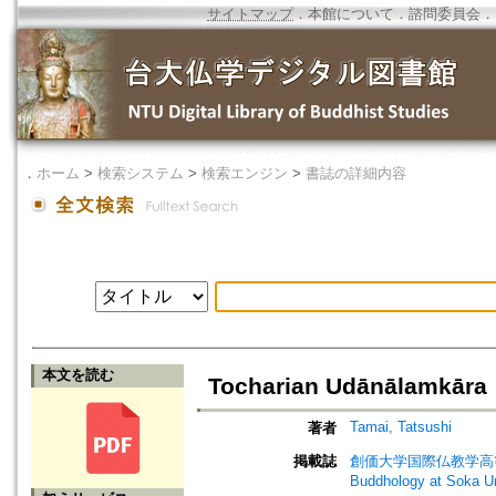
サイトマップ
．
本館について
．
諮問委員会
．
．
ホーム
>
検索システム
>
検索エンジン
>
書誌の詳細内容
本文を読む
Tocharian Udānālamkāra
Tamai, Tatsushi
著者
掲載誌
創価大学国際仏教学高等研究所年報=A
Buddhology at 