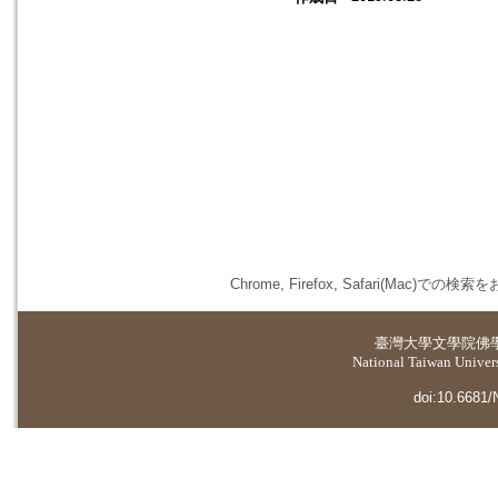
Chrome, Firefox, Safari(
臺灣大學
文學院佛
National Taiwan Universi
doi:10.6681