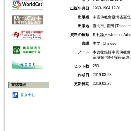
1963-1964.12-01
出版年月日
出版者
中國佛教會臺灣省臺北
出版地
臺北市, 臺灣 [Taipei shi
資料の種類
期刊論文=Journal Artic
言語
中文=Chinese
ノート
本篇收錄於中國佛教會
宗派類-禪宗-禪宗宗典
283
ヒット数
2019.03.28
作成日
2019.03.28
更新日期
書誌管理
書き出し