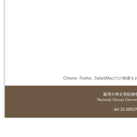
Chrome, Firefox, Safari(
臺灣大學
文學院佛
National Taiwan Universi
doi:10.6681