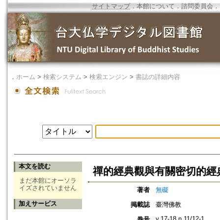
サイトマップ
．
本館について
．
諮問委員会
．
．
ホーム
>
検索システム
>
検索エンジン
>
書誌の詳細内容
本文を読む
禪的經典觀與有關密切的經
まだ本館にオーソラ
イズされていません
著者
無礙
加えサービス
掲載誌
臺灣佛教
v.17-18 n.11/12-1
巻号