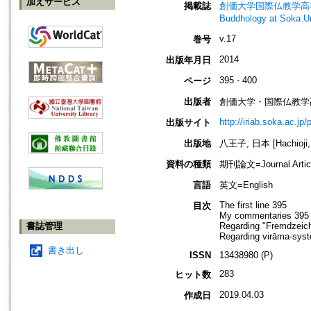
加えサービス
掲載誌
創価大学国際仏教学高等研究所年報=A
Buddhology at 
v.17
巻号
2014
出版年月日
395 - 400
ページ
出版者
創価大学・国際仏教学
http://iriab.soka.ac.jp/
出版サイト
出版地
八王子, 日本 [Hachioji,
資料の種類
期刊論文=Journal Artic
言語
英文=English
The first line 395
目次
My commentaries 395
書誌管理
Regarding "Fremdzeic
Regarding virāma-sys
書き出し
ISSN
13438980 (P)
283
ヒット数
2019.04.03
作成日