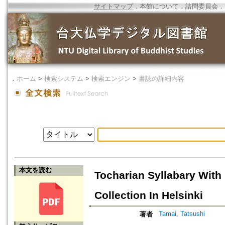
サイトマップ
．
本館について
．
諮問委員会
．
．
ホーム
>
検索システム
>
検索エンジン
>
書誌の詳細内容
本文を読む
Tocharian Syllabary With
Collection In Helsinki
Tamai, Tatsushi
著者