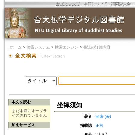
サイトマップ
．
本館について
．
諮問委員会
．
．
ホーム
>
検索システム
>
検索エンジン
>
書誌の詳細内容
本文を読む
坐禪須知
まだ本館にオーソラ
イズされていません
著者
涵虛 (著)
加えサービス
掲載誌
正言
v.1 n.7
巻号