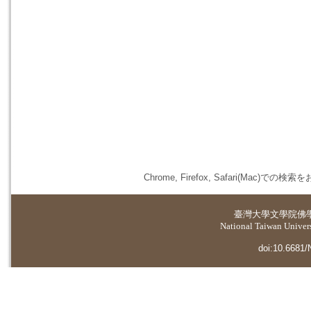
Chrome, Firefox, Safari(
臺灣大學
文學院佛
National Taiwan Universi
doi:10.6681