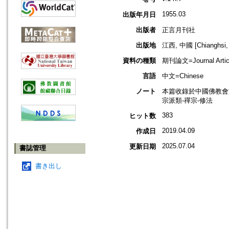
1955.03
出版年月日
出版者
正言月刊社
出版地
江西, 中國 [Chianghsi, 
資料の種類
期刊論文=Journal Artic
言語
中文=Chinese
ノート
本篇收錄於中國佛教會
宗派類-禪宗-修法
383
ヒット数
2019.04.09
作成日
2025.07.04
更新日期
書誌管理
書き出し