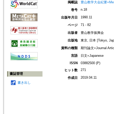
掲載誌
豊山教学大会紀要=Memoir
n.18
巻号
1990.11
出版年月日
71 - 82
ページ
出版者
豊山教学振興会
出版地
東京, 日本 [Tokyo, Jap
資料の種類
期刊論文=Journal Artic
言語
日文=Japanese
ISSN
03882500 (P)
271
ヒット数
書誌管理
2019.04.11
作成日
書き出し