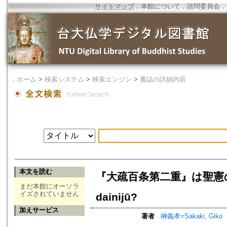
サイトマップ
．
本館について
．
諮問委員会
．
．
ホーム
>
検索システム
>
検索エンジン
>
書誌の詳細内容
本文を読む
『大疏百条第二重』は聖憲の作か=Is 
まだ本館にオーソラ
イズされていません
dainijū?
加えサービス
著者
榊義孝=Sakaki, Giko