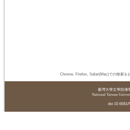
Chrome, Firefox, Safari(
臺灣大學
文學院佛
National Taiwan Universi
doi:10.6681