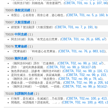
CBETA, T01, no. 1, p. 107, b6
《長阿含27經》則稱他為「雨舍婆羅門」(
佛般泥洹經
T0005
( 1 )
CBETA, T01, no. 5, p. 160, 
有賢公，公名雨舍，雨舍公者，逝心種也」(
大般涅槃經
T0007
( 1 )
CBETA, T01, no. 7, p. 191, b
經號第 7 號法顯譯《大般涅槃經》(
)
中阿含經
T0026
( 1 )
CBETA, T01, no. 26, p. 685, a7
阿含161經》則為:「有梵志名曰梵摩」(
)
梵摩渝經
T0076
( 1 )
CBETA, T01, no. 76, p. 883, b11
《梵摩渝經》:「時有逝心名梵摩渝」(
)
雜阿含經
T0099
( 7 )
CBETA, T02, no. 99, p. 162, a7
《雜阿含604經》譯作:「巴連弗邑」(
) 。
CBETA, T02, no. 99, p. 59,b17-18
譯作：「波吒利弗多羅國」 (
)
CBETA, T02, no. 99, p. 116, C1
無色界的術語，請參考《雜阿含456經》(
CBETA, T02, no. 99, p. 153,
是則生滅法，生者既復滅，俱寂滅為樂。」(
CBETA, T02, no. 99, p. 78, a1
《雜阿含 281 經》作：「猗息覺分」(
)。
CBETA, T02, no. 99, p. 205, b
愚癡永盡，一切煩惱永盡，是名沙門義」(
CBETA, T02, no. 99, p. 50,b12-
《雜阿含196經》「一切熾然、一切燒」(
別譯雜阿含經
T0100
( 2 )
CBETA, T02,no. 100, p. 413, 
行無常，是生滅法，生滅滅已，乃名涅槃」(
CBETA, T02, no. 100, p. 403, c
間熾然。何謂熾然？謂老病死。 …』」 (