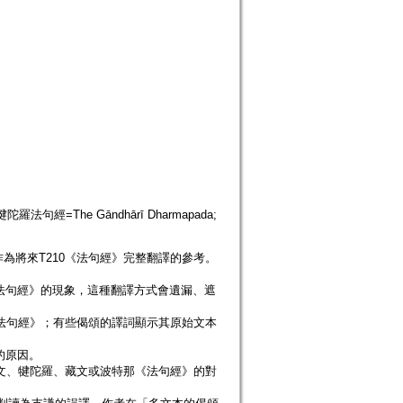
 犍陀羅法句經=The Gāndhārī Dharmapada;
為將來T210《法句經》完整翻譯的參考。
《法句經》的現象，這種翻譯方式會遺漏、遮
《法句經》；有些偈頌的譯詞顯示其原始文本
的原因。
梵文、犍陀羅、藏文或波特那《法句經》的對