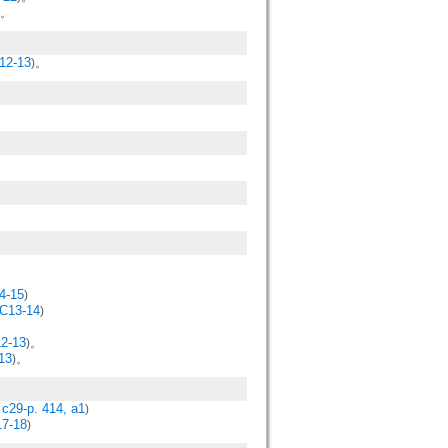
)。
b12-13
)。
。
4-15
)
 C13-14
)
12-13
)。
13
)。
c29-p. 414, a1
)
17-18
)