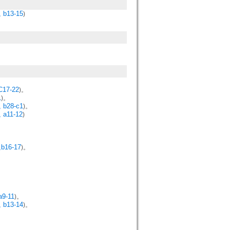
, b13-15
)
C17-22
)。
1
)。
, b28-c1
)。
, a11-12
)
,b16-17
)。
a9-11
)。
, b13-14
)。