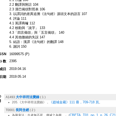
2.2 翻譯與附註 104
2.3 漢巴偈頌對照表 106
3. 以譯詞的差異追溯《法句經》源頭文本的語言 107
4. 評論 111
4.1 英譯商榷 112
4.2 校勘與「訛字」 133
4.3「四言偈頌」與「五言偈頌」 140
4.4 其他微細的失誤 147
5. 結語：漢譯《法句經》的翻譯 148
6. 謝詞 150
ISSN
16099575 (P)
2395
ト数
2019.04.16
成日
2019.05.14
日期
の
大中祥符法寶錄
A1493
( 1 )
用
《趙城金藏》111 冊，709-718 頁
205.《大中祥符法寶錄》，
。
長阿含經
T0001
( 2 )
CBETA, T01, no. 1, p. 26, C21
為興衰法；生者無不死，佛滅之為樂。」 (