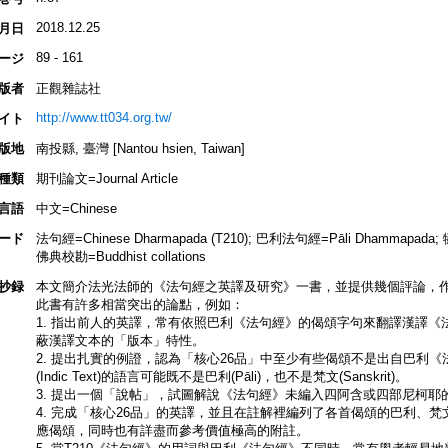
2018.12.25
月日
89 - 161
ージ
版者
正觀雜誌社
http://www.tt034.org.tw/
イト
版地
南投縣, 臺灣 [Nantou hsien, Taiwan]
種類
期刊論文=Journal Article
言語
中文=Chinese
ード
法句經=Chinese Dharmapada (T210); 巴利法句經=Pāli Dhammapada;
佛典校勘=Buddhist collations
抄録
本文簡介法光法師的《法句經之英譯及研究》一書，並提供幾個評論，作
此書有許多相當突出的論點，例如：
1. 指出前人的英譯，常有依照巴利《法句經》的偈頌字句來翻譯漢譯
蔽漢譯文本的「版本」特性。
2. 提出扎實的例證，認為「核心26品」中至少有些偈頌不是出自巴利
(Indic Text)的語言可能既不是巴利(Pāli)，也不是梵文(Sanskrit)。
3. 提出一個「說帖」，試圖解說《法句經》未編入四阿含或四部尼柯耶
4. 完成「核心26品」的英譯，並且在註解裡編列了各首偈頌的巴利、
應偈頌，同時也有詳盡而參考價值極高的附註。