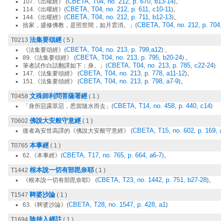
CBETA, T04, no. 212, p. 670, b13-14
107.《出曜經》 (
)。
CBETA, T04, no. 212, p. 611, c10-11
114.《出曜經》(
)。
CBETA, T04, no. 212, p. 711, b12-13
144.《出曜經》(
)。
CBETA, T04, no. 212, p. 704
捨家，盛修佛教，是照世間，如月雲消。」(
法集要頌經
T0213
( 5 )
CBETA, T04, no. 213, p. 799,a12
《法集要頌經》(
) 。
CBETA, T04, no. 213, p. 795, b20-24
89.《法集要頌經》 (
) 。
CBETA, T04, no. 213, p. 785, c22-24
筆者試作白話翻譯如下：身。」(
)
CBETA, T04, no. 213, p. 778, a11-12
147.《法集要頌經》 (
)。
CBETA, T04, no. 213, p. 798, a7-9
151.《法集要頌經》 (
)。
文殊師利問菩薩署經
T0458
( 1 )
CBETA, T14, no. 458, p. 440, c14
「身所惡露眾惡，悉當隨水而去」(
)
佛說大安般守意經
T0602
( 1 )
CBETA, T15, no. 602, p. 169, 
後者為安世高譯的《佛說大安般守意經》 (
本事經
T0765
( 1 )
CBETA, T17, no. 765, p. 664, a6-7
62.《本事經》(
)。
根本說一切有部毘奈耶
T1442
( 1 )
CBETA, T23, no. 1442, p. 751, b27-28
《根本說一切有部毘奈耶》 (
)。
鞞婆沙論
T1547
( 1 )
CBETA, T28, no. 1547, p. 428, a1
63.《鞞婆沙論》(
)
陰持入經註
T1694
( 1 )