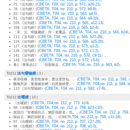
CBETA, T04, no. 210, p. 572, a20-21
75.《法句經》(
)
CBETA, T04, no. 210, p. 572, b8-9
78.《法句經》(
)。
CBETA, T04, no. 210, p. 563, a4-5
83.《法句經》 (
) 。
CBETA, T04, no. 210, p. 564, a9-10
91.《法句經》(
)。
CBETA, T04, no. 210, p. 565, a12-13
105.《法句經》 (
)。
CBETA, T04, no. 210, p. 565, b2-4
109.《法句經》(
)。
CBETA, T04, no. 210, p. 565, b24
「宋、元、明版藏經」作「老耄品」(
)
CBETA, T04, no. 210, p. 565, b27-28
113.《法句經》(
)。
CBETA, T04, no. 210, p. 566, a25-26
124.《法句經》 (
)。
CBETA, T04, no. 210, p. 573, a1-2
127.《法句經》(
)。
CBETA, T04, no. 210, p. 572, c1-2
135.《法句經》(
)。
CBETA, T04, no. 210, p. 570, c9-11
142.《法句經》（
）。
CBETA, T04, no. 210, p. 572, c5-6
149.《法句經》 (
)。
CBETA, T04, no. 210, p. 563, b2
卷1〈華香品12〉:「但取昧去」(
)。
法句譬喻經
T0211
( 3 )
CBETA, T04, no. 211, p. 592, 
夜長枝條，唐苦敗身本，齋法度世仙。」 (
CBETA, T04,no. 211, p. 594, b
離無所染，愛盡破欲網，自然無師受。」 (
CBETA, T04, no. 211, p. 592, c7-8
115.《法句譬喻經》(
)。
出曜經
T0212
( 10 )
CBETA, T04,no. 212, p. 773, b14
《出曜經》(
)
CBETA, T04, no. 212, p. 759, b23-c10
88.《出曜經》(
)。
CBETA,T04, no. 212, p. 759,
故說曰『智者能自正，猶匠搦箭直』也。」(
T04, no. 212, p. 759, c11-18
能自正，猶匠搦箭直』也。」(CBETA,
)。
CBETA, T04, no. 212, p. 707, c27-28
97.《出曜經》(
)。
CBETA, T04, no. 212, p. 708, a1-3
98.《出曜經》(
)。