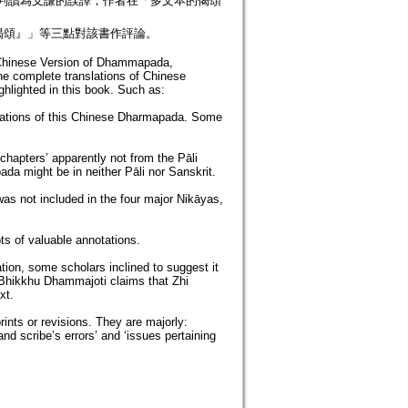
地判讀為支謙的誤譯，作者在「多文本的偈頌
偈頌』」等三點對該書作評論。
e Chinese Version of Dhammapada,
he complete translations of Chinese
hlighted in this book. Such as:
slations of this Chinese Dharmapada. Some
 chapters’ apparently not from the Pāli
ada might be in neither Pāli nor Sanskrit.
 not included in the four major Nikāyas,
ts of valuable annotations.
tion, some scholars inclined to suggest it
 Bhikkhu Dhammajoti claims that Zhi
xt.
rints or revisions. They are majorly:
nd scribe’s errors’ and ‘issues pertaining