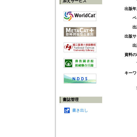
加えサービス
出版年
ペ
出
出版サ
出
資料の
キーワ
書誌管理
書き出し