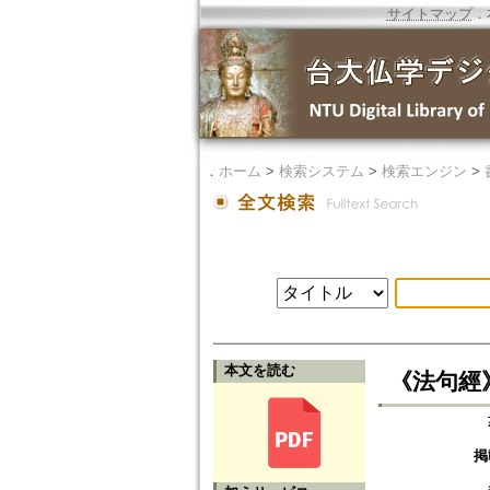
サイトマップ
．
．
ホーム
>
検索システム
>
検索エンジン
>
本文を読む
《法句經
掲