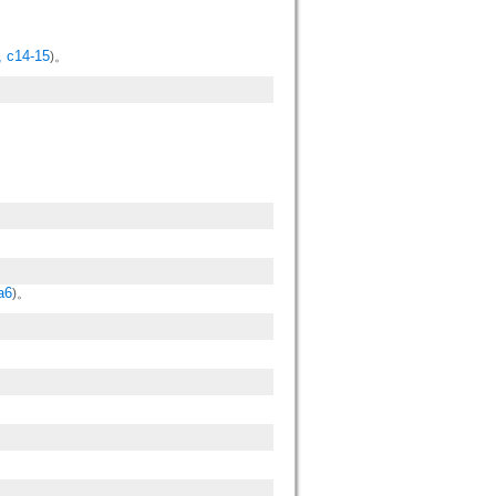
, c14-15
)。
a6
)。