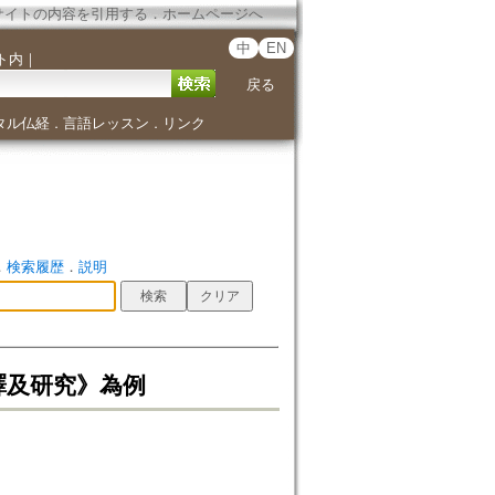
サイトの内容を引用する
．
ホームページへ
中
EN
ト内
｜
戻る
タル仏経
言語レッスン
リンク
．
．
．
検索履歴
．
説明
譯及研究》為例