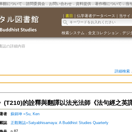
本館について
．
諮問委員会
．
お問い合わせ
．
資料提供
．
著作権について
．
当
｜
書目
｜
仏学著者データベース
｜
当サイ
検索システム
全文コレクション
デジ
．
．
書誌の詳細内容
詳細検索
》(T210)的詮釋與翻譯以法光法師《法句經之英
著者
蘇錦坤 =Su, Ken
載誌
正觀雜誌=Satyabhisamaya: A Buddhist Studies Quarterly
n.87
巻号