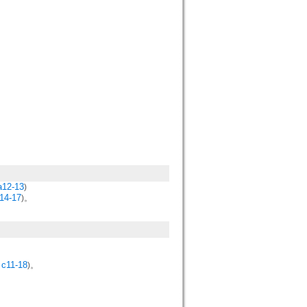
。
a12-13
)
14-17
)。
 c11-18
)。