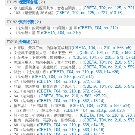
增壹阿含經
T0125
( 2 )
CBETA, T02, no. 125, p. 721
水人能調船，巧匠調其木，智者自調身。」(
CBETA, T02, no. 125, p. 721, b13-15
103.《增壹阿含 38.6 經》(
)。
佛所行讚
T0192
( 2 )
CBETA, T04, no. 212
《法句經》的偈頌偈頌 《出曜經》篇 章 (
)
CBETA, T04, no. 210
《法句經》篇 章 (
)
法句經
T0210
( 33 )
CBETA, T04, no. 210, p. 566, c5
如果以「黃武三年」的隔年完成翻譯(
)
CBETA, T04, no. 210, p. 563, 
文也就不能盡如人意。19終不墮生死。」(
CBETA, T04, no. 210,p. 571, C7-1
比丘佛子，不樂利養，閑居却意。」 (
CBETA, T04, no. 210, p. 573
無諸入用入，無想不想入，無今世後世。」(
CBETA, T04, no. 210, p. 559
非常，謂興衰法，夫生輙死，此滅為樂。」(
CBETA, T04, no. 210, p. 566, b14-c26
關於〈《法句經》序〉(
)
CBETA, T04, no. 210, p. 572, c14
《法句經》(
)
CBETA, T04, no. 210, p. 572, c5-6
47.《法句經》(
)。
CBETA, T04, no. 210, p. 572
非剔，慢訑無戒，捨貪思道，乃應息心。」(
CBETA, T04, no. 210, p. 572, c5-6
51.《法句經》(
)。
CBETA, T04, no. 210, p. 562, c27-29
54.《法句經》（
)。
CBETA, T04, no. 210, p. 562, a13-14
59.《法句經》(
)。
CBETA, T04, no.210, p. 559, a14
無常品〉:「如河駛流，往而不返」 (
)
CBETA, T04, no. 210,p. 569, b28
〈28 道行品〉:「駛流澍于海」 (
)
CBETA, T04, no. 210, p. 570, 
惡不自禁，苟沒惡行者，終則墮地獄。」 (
CBETA, T04, no. 210, p. 572
披肩，為惡不損，惡惡行者，斯墮惡道。」(
CBETA, T04, no. 210, p. 568, c14-15
68.《法句經》(
)。
CBETA, T04, no. 210, p. 563, b15-16
70.《法句經》(
)。
CBETA, T04, no. 210, p. 568, c16-17
74.《法句經》(
)。