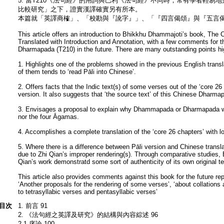
5. 當T210《法句經》的用詞與巴利《法句經》不同時，常有學者輕易
比較研究」之下，證實漢譯確實另有所本。
本篇就「英譯商榷」、「校勘與『訛字』」、「『四言偈頌』與『五言
This article offers an introduction to Bhikkhu Dhammajoti’s book, Th
Translated with Introduction and Annotation, with a few comments for t
Dharmapada (T210) in the future. There are many outstanding points hig
1. Highlights one of the problems showed in the previous English tran
of them tends to ‘read Pāli into Chinese’.
2. Offers facts that the Indic text(s) of some verses out of the ‘core 26
version. It also suggests that ‘the source text’ of this Chinese Dharmap
3. Envisages a proposal to explain why Dhammapada or Dharmapada was
nor the four Āgamas.
4. Accomplishes a complete translation of the ‘core 26 chapters’ with lo
5. Where there is a difference between Pāli version and Chinese transla
due to Zhi Qian’s improper rendering(s). Through comparative studies,
Qian’s work demonstratd some sort of authenticity of its own original te
This article also provides comments against this book for the future rep
‘Another proposals for the rendering of some verses’, ‘about collations a
to tetrasyllabic verses and pentasyllabic verses’
目次
1. 前言 91
2. 《法句經之英譯及研究》的結構與內容綜述 96
2.1 序論 100