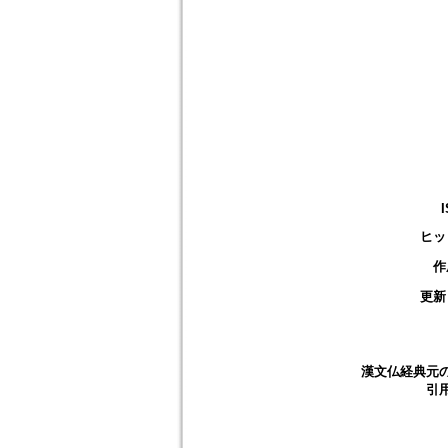
ヒッ
作
更新
漢文仏経典元
引