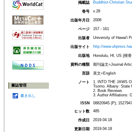
Buddhist-Christian Stu
掲載誌
v.28
巻号
2008
出版年月日
157 - 161
ページ
University of Hawai'i 
出版者
http://www.uhpress.haw
出版サイト
出版地
Honolulu, HI, US 
資料の種類
期刊論文=Journal Artic
言語
英文=English
1. INTO THE JAWS O
ノート
書誌管理
Tsomo. Albany: State 
2. Book Reviews
3. Author Affiliations:
書き出し
ISSN
08820945 (P); 1527947
485
ヒット数
2019.04.18
作成日
2019.04.18
更新日期