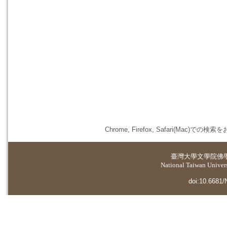
Chrome, Firefox, Safari(
臺灣大學
文學院佛
National Taiwan Universi
doi:10.6681