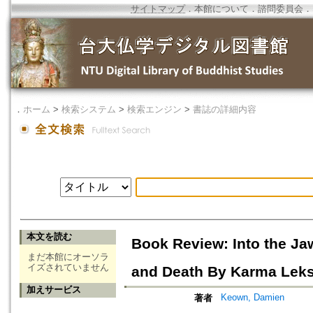
サイトマップ
．
本館について
．
諮問委員会
．
．
ホーム
>
検索システム
>
検索エンジン
>
書誌の詳細内容
本文を読む
Book Review: Into the Ja
まだ本館にオーソラ
イズされていません
and Death By Karma Lek
加えサービス
Keown, Damien
著者