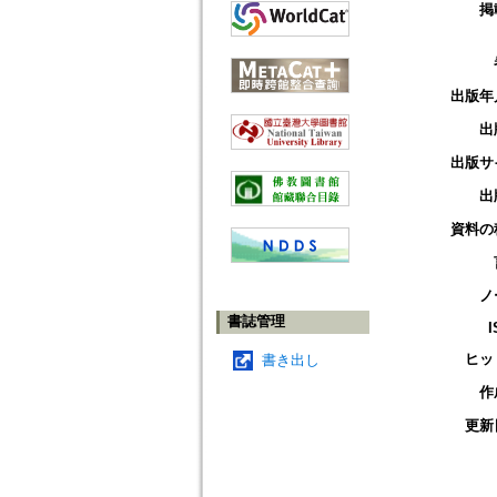
掲
出版年
出
出版サ
出
資料の
ノ
書誌管理
I
ヒッ
書き出し
作
更新