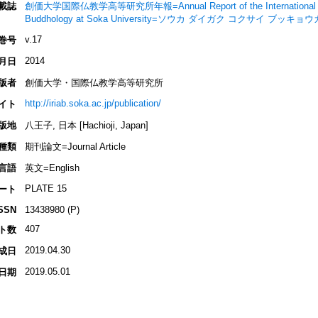
載誌
創価大学国際仏教学高等研究所年報=Annual Report of the International Resea
Buddhology at Soka University=ソウカ ダイガク コクサイ 
v.17
巻号
2014
月日
版者
創価大学・国際仏教学高等研究所
http://iriab.soka.ac.jp/publication/
イト
版地
八王子, 日本 [Hachioji, Japan]
種類
期刊論文=Journal Article
言語
英文=English
PLATE 15
ート
SSN
13438980 (P)
407
ト数
2019.04.30
成日
2019.05.01
日期