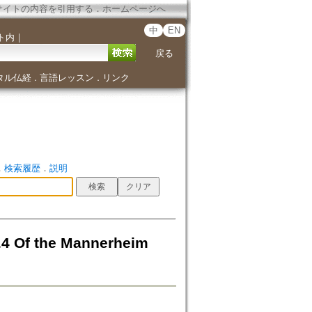
サイトの内容を引用する
．
ホームページへ
中
EN
ト内
｜
戻る
タル仏経
言語レッスン
リンク
．
．
．
検索履歴
．
説明
4.4 Of the Mannerheim