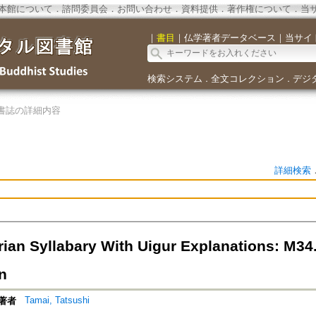
本館について
．
諮問委員会
．
お問い合わせ
．
資料提供
．
著作権について
．
当
｜
書目
｜
仏学著者データベース
｜
当サイ
検索システム
全文コレクション
デジ
．
．
書誌の詳細内容
詳細検索
rian Syllabary With Uigur Explanations: M3
n
Tamai, Tatsushi
著者