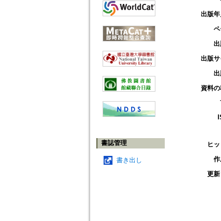
出版年
ペ
出
出版サ
出
資料の
書誌管理
ヒッ
作
書き出し
更新