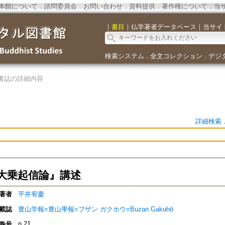
本館について
．
諮問委員会
．
お問い合わせ
．
資料提供
．
著作権について
．
当
｜
書目
｜
仏学著者データベース
｜
当サイ
検索システム
全文コレクション
デジ
．
．
書誌の詳細内容
詳細検索
大乗起信論』講述
著者
平井宥慶
載誌
豊山学報=豊山學報=ブザン ガクホウ=Buzan Gakuhō
n.21
巻号