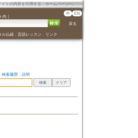
サイトの内容を引用する
．
ホームページへ
中
EN
ト内
｜
戻る
タル仏経
言語レッスン
リンク
．
．
．
検索履歴
．
説明