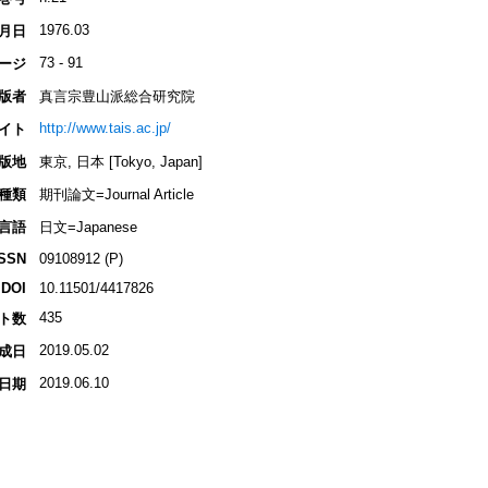
1976.03
月日
73 - 91
ージ
版者
真言宗豊山派総合研究院
http://www.tais.ac.jp/
イト
版地
東京, 日本 [Tokyo, Japan]
種類
期刊論文=Journal Article
言語
日文=Japanese
ISSN
09108912 (P)
DOI
10.11501/4417826
435
ト数
2019.05.02
成日
2019.06.10
日期