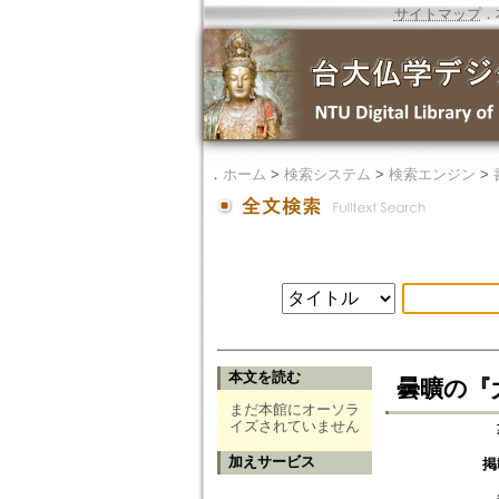
サイトマップ
．
．
ホーム
>
検索システム
>
検索エンジン
>
本文を読む
曇曠の『
まだ本館にオーソラ
イズされていません
加えサービス
掲