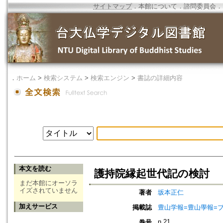
サイトマップ
．
本館について
．
諮問委員会
．
．
ホーム
>
検索システム
>
検索エンジン
>
書誌の詳細内容
本文を読む
護持院縁起世代記の検討
まだ本館にオーソラ
イズされていません
著者
坂本正仁
加えサービス
掲載誌
豊山学報=豊山學報=ブザン
n.21
巻号