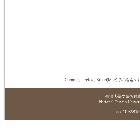
Chrome, Firefox, Safari(
臺灣大學
文學院佛
National Taiwan Universi
doi:10.6681