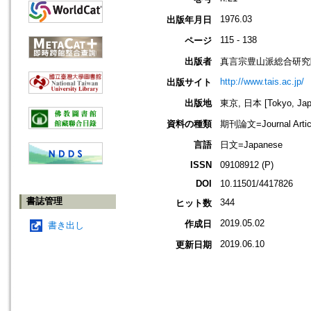
1976.03
出版年月日
115 - 138
ページ
出版者
真言宗豊山派総合研究
http://www.tais.ac.jp/
出版サイト
出版地
東京, 日本 [Tokyo, Jap
資料の種類
期刊論文=Journal Artic
言語
日文=Japanese
ISSN
09108912 (P)
DOI
10.11501/4417826
書誌管理
344
ヒット数
2019.05.02
作成日
書き出し
2019.06.10
更新日期