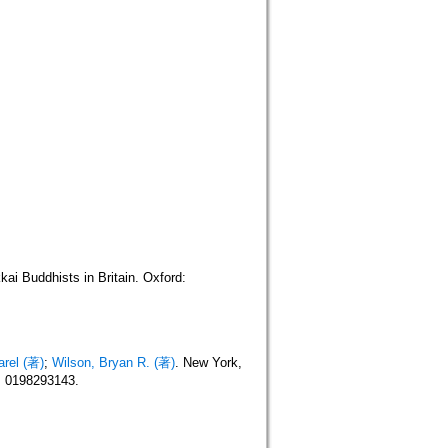
ai Buddhists in Britain. Oxford:
arel (著)
;
Wilson, Bryan R. (著)
. New York,
 0198293143.