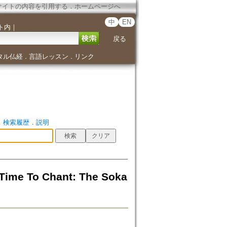
サイトの内容を引用する
．
ホームページへ
中
EN
ト内
｜
戻る
タル仏経
言語レッスン
リンク
．
．
．
検索履歴
．
説明
 Time To Chant: The Soka