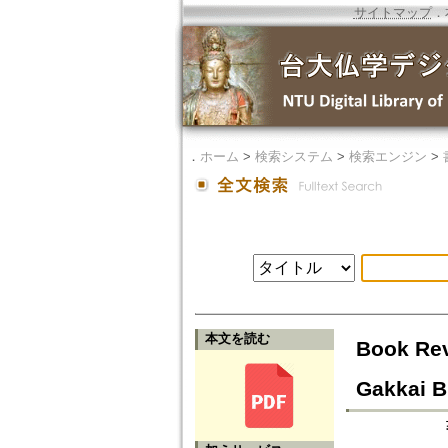
サイトマップ
．
．
ホーム
>
検索システム
>
検索エンジン
>
本文を読む
Book Rev
Gakkai B