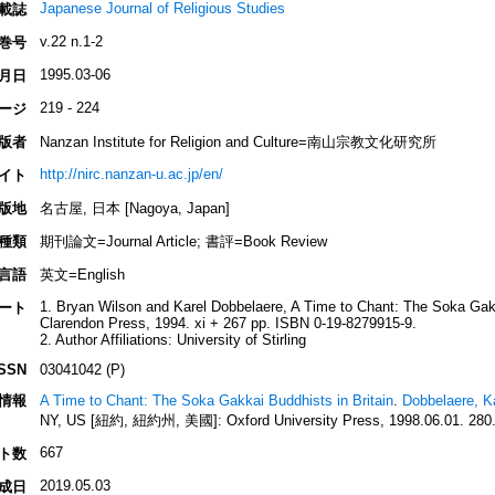
Japanese Journal of Religious Studies
載誌
v.22 n.1-2
巻号
1995.03-06
月日
219 - 224
ージ
版者
Nanzan Institute for Religion and Culture=南山宗教文化研究所
http://nirc.nanzan-u.ac.jp/en/
イト
版地
名古屋, 日本 [Nagoya, Japan]
種類
期刊論文=Journal Article; 書評=Book Review
言語
英文=English
1. Bryan Wilson and Karel Dobbelaere, A Time to Chant: The Soka Gakk
ート
Clarendon Press, 1994. xi + 267 pp. ISBN 0-19-8279915-9.
2. Author Affiliations: University of Stirling
ISSN
03041042 (P)
情報
A Time to Chant: The Soka Gakkai Buddhists in Britain
.
Dobbelaere, K
NY, US [紐約, 紐約州, 美國]: Oxford University Press, 1998.06.01. 280.
667
ト数
2019.05.03
成日