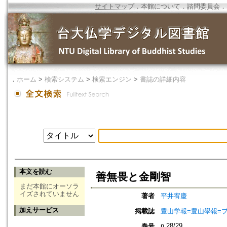
サイトマップ
．
本館について
．
諮問委員会
．
．
ホーム
>
検索システム
>
検索エンジン
>
書誌の詳細内容
本文を読む
善無畏と金剛智
まだ本館にオーソラ
イズされていません
著者
平井宥慶
加えサービス
掲載誌
豊山学報=豊山學報=ブザン
n.28/29
巻号