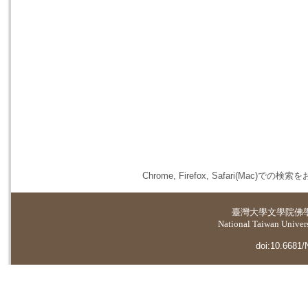
Chrome, Firefox, Safari(
臺灣大學
文學院佛
National Taiwan Universi
doi:10.6681