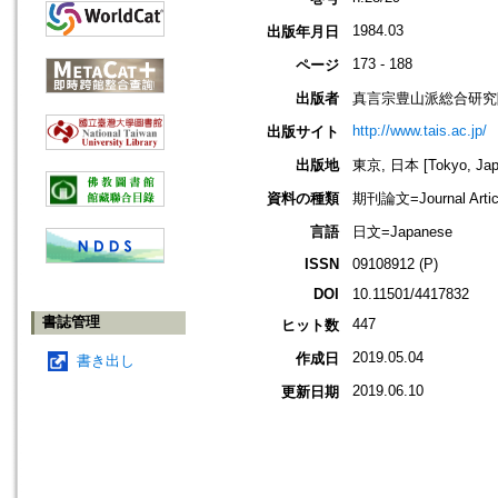
1984.03
出版年月日
173 - 188
ページ
出版者
真言宗豊山派総合研究
http://www.tais.ac.jp/
出版サイト
出版地
東京, 日本 [Tokyo, Jap
資料の種類
期刊論文=Journal Artic
言語
日文=Japanese
ISSN
09108912 (P)
DOI
10.11501/4417832
書誌管理
447
ヒット数
2019.05.04
作成日
書き出し
2019.06.10
更新日期