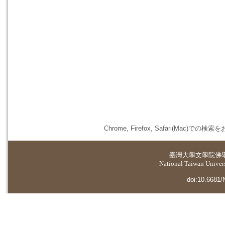
Chrome, Firefox, Safari(
臺灣大學
文學院佛
National Taiwan Universi
doi:10.6681