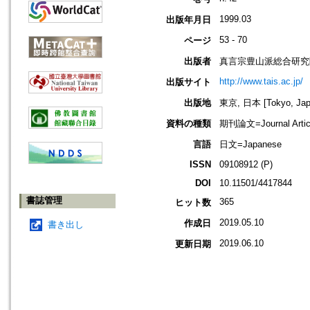
1999.03
出版年月日
53 - 70
ページ
出版者
真言宗豊山派総合研究
http://www.tais.ac.jp/
出版サイト
出版地
東京, 日本 [Tokyo, Jap
資料の種類
期刊論文=Journal Artic
言語
日文=Japanese
ISSN
09108912 (P)
DOI
10.11501/4417844
書誌管理
365
ヒット数
2019.05.10
作成日
書き出し
2019.06.10
更新日期