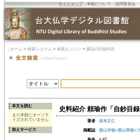
サイトマップ
．
本館について
．
諮問委員会
．
．
ホーム
>
検索システム
>
検索エンジン
>
書誌の詳細内容
本文を読む
史料紹介 頼瑜作「自鈔目
まだ本館にオーソラ
イズされていません
著者
坂本正仁
加えサービス
掲載誌
豊山学報=豊山學報=ブザン
n.42
巻号