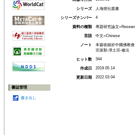
シリーズ
人海燈社叢書
4
シリーズナンバー
資料の種類
專題研究論文=Research
言語
中文=Chinese
ノート
本篇收錄於中國佛教會
宗派類-淨土宗-修法
344
ヒット数
2019.05.14
作成日
2022.03.04
更新日期
書誌管理
書き出し