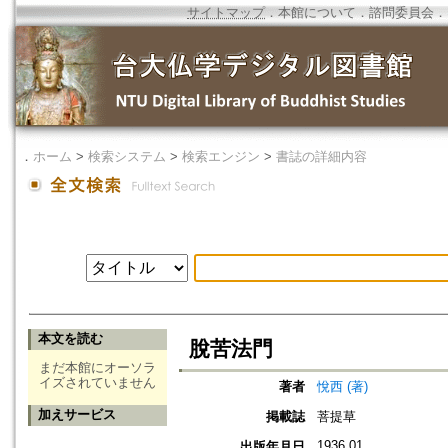
サイトマップ
．
本館について
．
諮問委員会
．
．
ホーム
>
検索システム
>
検索エンジン
>
書誌の詳細内容
本文を読む
脫苦法門
まだ本館にオーソラ
イズされていません
著者
悅西 (著)
加えサービス
掲載誌
菩提草
1936.01
出版年月日