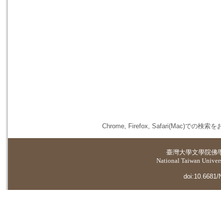
Chrome, Firefox, Safari(
臺灣大學
文學院佛
National Taiwan Universi
doi:10.6681