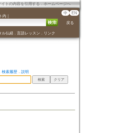
サイトの内容を引用する
．
ホームページへ
中
EN
ト内
｜
戻る
タル仏経
言語レッスン
リンク
．
．
．
検索履歴
．
説明