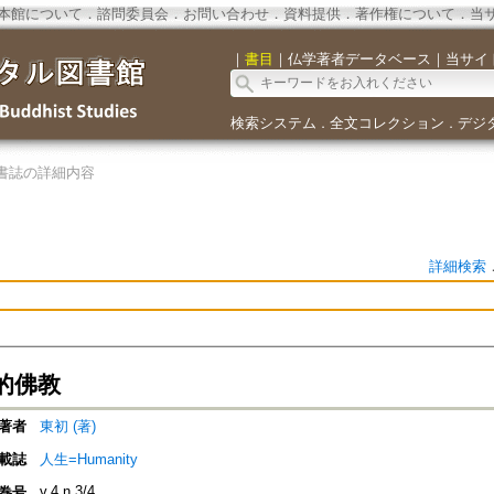
本館について
．
諮問委員会
．
お問い合わせ
．
資料提供
．
著作権について
．
当
｜
書目
｜
仏学著者データベース
｜
当サイ
検索システム
全文コレクション
デジ
．
．
書誌の詳細内容
詳細検索
的佛教
著者
東初 (著)
載誌
人生=Humanity
v.4 n.3/4
巻号