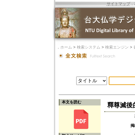
サイトマップ
．
．
ホーム
>
検索システム
>
検索エンジン
>
本文を読む
釋尊滅後
掲