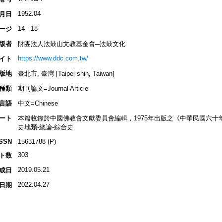
1952.04
月日
14 - 18
ージ
版者
財團法人法鼓山文教基金會─法鼓文化
https://www.ddc.com.tw/
イト
版地
臺北市, 臺灣 [Taipei shih, Taiwan]
種類
期刊論文=Journal Article
言語
中文=Chinese
ート
本篇收錄於中國佛教會文獻委員會編輯，1975年出版之《中華民國六十
史地類-總論-綜合史
ISSN
15631788 (P)
303
ト数
2019.05.21
成日
2022.04.27
日期