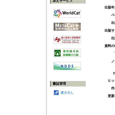
加えサービス
出版年
ペ
出
出版サ
出
資料の
ノ
ヒッ
書誌管理
作
書き出し
更新