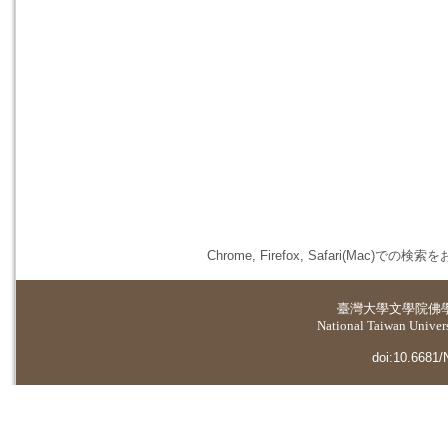
Chrome, Firefox, Safari(
臺灣大學
文學院佛
National Taiwan Universi
doi:10.6681