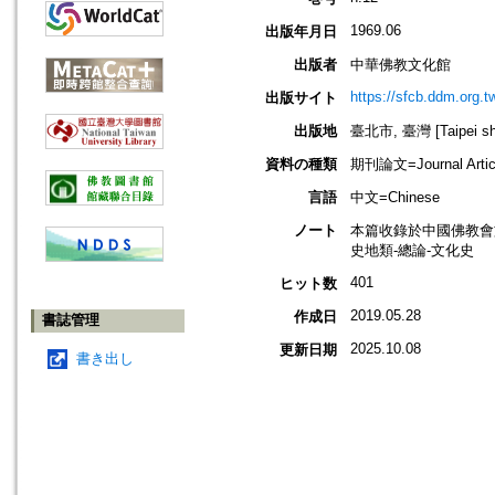
1969.06
出版年月日
出版者
中華佛教文化館
https://sfcb.ddm.org.t
出版サイト
出版地
臺北市, 臺灣 [Taipei shi
資料の種類
期刊論文=Journal Artic
言語
中文=Chinese
ノート
本篇收錄於中國佛教會
史地類-總論-文化史
401
ヒット数
2019.05.28
作成日
書誌管理
2025.10.08
更新日期
書き出し