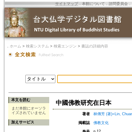
サイトマップ
．
本館について
．
諮問委員会
．
．
ホーム
>
検索システム
>
検索エンジン
>
書誌の詳細内容
本文を読む
中國佛教研究在日本
まだ本館にオーソラ
イズされていません
著者
林傳芳 (著)=Lin, Chuan-
加えサービス
掲載誌
佛教文化
n.12
巻号