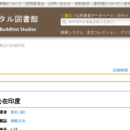
本館について
．
諮問委員会
．
お問い合わせ
．
資料提供
．
著作権について
．
当
｜
書目
｜
仏学著者データベース
｜
当サイ
検索システム
全文コレクション
デジ
．
．
書誌の詳細内容
詳細検索
公在印度
著者
東初 (著)
載誌
佛教文化
v.14
巻号