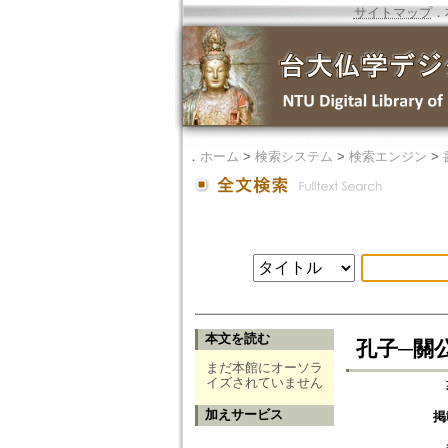
サイトマップ
．
．
ホーム
>
検索システム
>
検索エンジン
>
本文を読む
孔子─關
まだ本館にオーソラ
イズされていません
加えサービス
掲