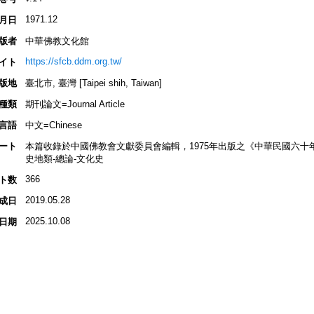
1971.12
月日
版者
中華佛教文化館
https://sfcb.ddm.org.tw/
イト
版地
臺北市, 臺灣 [Taipei shih, Taiwan]
種類
期刊論文=Journal Article
言語
中文=Chinese
ート
本篇收錄於中國佛教會文獻委員會編輯，1975年出版之《中華民國六十
史地類-總論-文化史
366
ト数
2019.05.28
成日
2025.10.08
日期