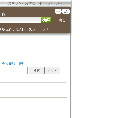
サイトの内容を引用する
．
ホームページへ
中
EN
ト内
｜
戻る
タル仏経
言語レッスン
リンク
．
．
．
検索履歴
．
説明