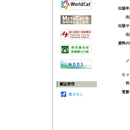
出版年
出
出版サ
出
資料の
ノ
ヒッ
作
書誌管理
更新
書き出し