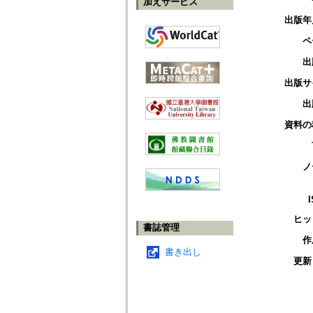
加えサービス
出版年
ペ
出
出版サ
出
資料の
ノ
ヒッ
書誌管理
作
書き出し
更新