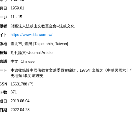
1959.01
月日
11 - 15
ージ
版者
財團法人法鼓山文教基金會─法鼓文化
https://www.ddc.com.tw/
イト
版地
臺北市, 臺灣 [Taipei shih, Taiwan]
種類
期刊論文=Journal Article
言語
中文=Chinese
ート
本篇收錄於中國佛教會文獻委員會編輯，1975年出版之《中華民國六十
史地類-印度-教理史
ISSN
15631788 (P)
371
ト数
2019.06.04
成日
2022.04.28
日期