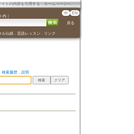
サイトの内容を引用する
．
ホームページへ
中
EN
ト内
｜
戻る
タル仏経
言語レッスン
リンク
．
．
．
検索履歴
．
説明