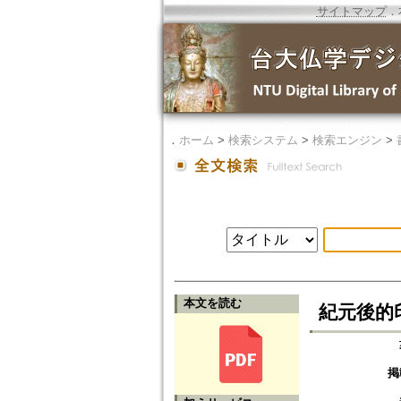
サイトマップ
．
．
ホーム
>
検索システム
>
検索エンジン
>
本文を読む
紀元後的
掲