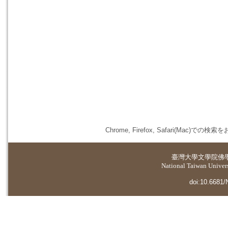
Chrome, Firefox, Safari(
臺灣大學
文學院佛
National Taiwan Universi
doi:10.6681