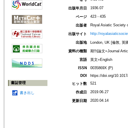
1936.07
出版年月日
423 - 435
ページ
Royal Asiatic Society o
出版者
http://royalasiaticsoci
出版サイト
出版地
London, UK [倫敦, 英
資料の種類
期刊論文=Journal Artic
言語
英文=English
ISSN
0035869X (P)
DOI
https://doi.org/10.10
書誌管理
521
ヒット数
2019.06.27
作成日
書き出し
2020.04.14
更新日期