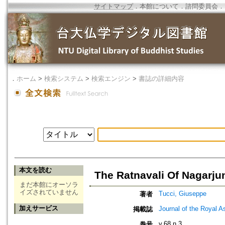
サイトマップ
．
本館について
．
諮問委員会
．
．
ホーム
>
検索システム
>
検索エンジン
>
書誌の詳細内容
本文を読む
The Ratnavali Of Nagarju
まだ本館にオーソラ
イズされていません
Tucci, Giuseppe
著者
加えサービス
Journal of the Royal As
掲載誌
v.68 n.3
巻号