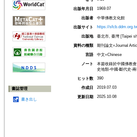
1969.07
出版年月日
出版者
中華佛教文化館
https://sfcb.ddm.org.t
出版サイト
出版地
臺北市, 臺灣 [Taipei shi
資料の種類
期刊論文=Journal Artic
言語
中文=Chinese
ノート
本篇收錄於中國佛教會
史地類-中國-斷代史-
390
ヒット数
2019.07.03
作成日
書誌管理
2025.10.08
更新日期
書き出し