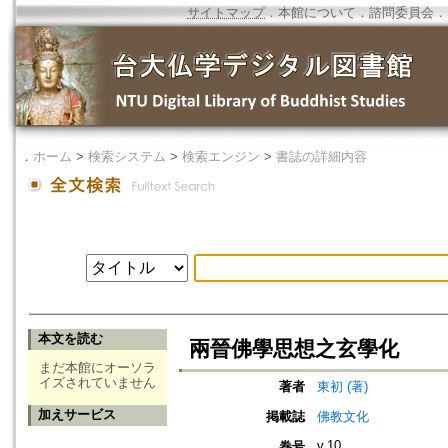
サイトマップ
．
本館について
．
諮問委員会
．
．
ホーム
>
検索システム
>
検索エンジン
>
書誌の詳細内容
本文を読む
兩晉佛學思想之玄學化
まだ本館にオーソラ
イズされていません
著者
東初 (著)
加えサービス
掲載誌
佛教文化
v.10
巻号