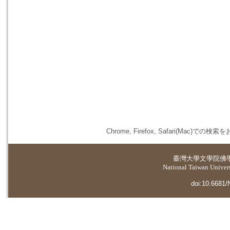
Chrome, Firefox, Safari(
臺灣大學
文學院佛
National Taiwan Universi
doi:10.6681