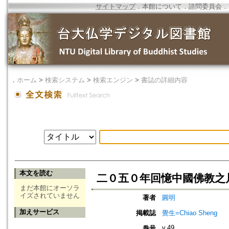
サイトマップ
．
本館について
．
諮問委員会
．
．
ホーム
>
検索システム
>
検索エンジン
>
書誌の詳細内容
本文を読む
二０五０年回憶中國佛教之
まだ本館にオーソラ
イズされていません
著者
圓明
加えサービス
掲載誌
覺生=Chiao Sheng
v.49
巻号