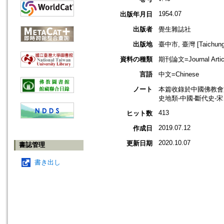
1954.07
出版年月日
出版者
覺生雜誌社
出版地
臺中市, 臺灣 [Taichung s
資料の種類
期刊論文=Journal Artic
言語
中文=Chinese
ノート
本篇收錄於中國佛教會
史地類-中國-斷代史-
413
ヒット数
2019.07.12
作成日
2020.10.07
更新日期
書誌管理
書き出し