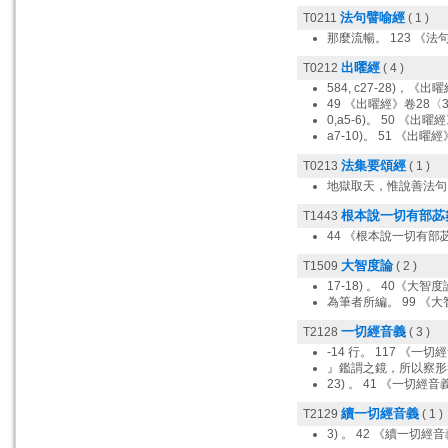
法句譬喻經
T0211
( 1 )
那麼流暢。 123 《法
出曜經
T0212
( 4 )
584, c27-28)，《出
49 《出曜經》卷28〈
0,a5-6)。 50 《出曜經
a7-10)。 51 《出曜經
法集要頌經
T0213
( 1 )
地獄取天，惟說善法句
根本說一切有部苾
T1443
44 《根本說一切有部
大智度論
T1509
( 2 )
17-18) 。 40《大智度
為筆者所編。 99 《大
一切經音義
T2128
( 3 )
-14 行。 117 《一切
』鑑謂之鏡，所以察形者
23) 。 41 《一切經音義
續一切經音義
T2129
( 1 )
3) 。 42 《續一切經音