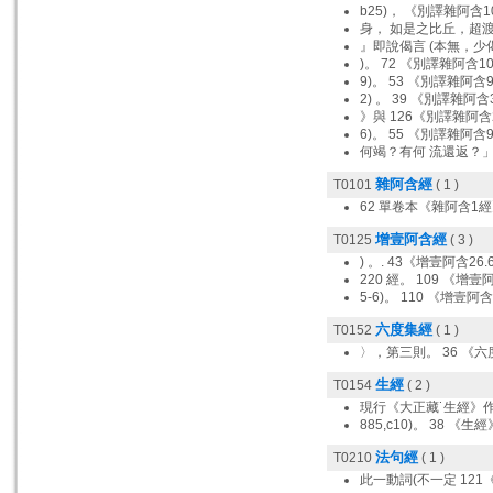
b25)， 《別譯雜阿含10
身， 如是之比丘，超渡
』即說偈言 (本無，少偈
)。 72 《別譯雜阿含1
9)。 53 《別譯雜阿含
2) 。 39 《別譯雜阿含
》與 126《別譯雜阿含
6)。 55 《別譯雜阿含
何竭？有何 流還返？
雜阿含經
T0101
( 1 )
62 單卷本《雜阿含1
增壹阿含經
T0125
( 3 )
) 。. 43《增壹阿含26.
220 經。 109 《增壹
5-6)。 110 《增壹阿
六度集經
T0152
( 1 )
〉，第三則。 36 《六
生經
T0154
( 2 )
現行《大正藏˙生經》
885,c10)。 38 《生經
法句經
T0210
( 1 )
此一動詞(不一定 121