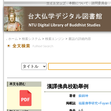
サイトマップ
．
本館について
．
諮問委員会
．
．
ホーム
>
検索システム
>
検索エンジン
>
書誌の詳細内容
本文を読む
漢譯佛典校勘舉例
著者
蘇錦坤
掲載誌
福嚴佛學研究=Fuyan Bud
n.6
巻号