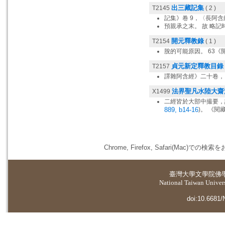
出三藏記集
T2145
( 2 )
記集》卷 9，〈長阿含
預親承之末。 故 略記
開元釋教錄
T2154
( 1 )
脫的可能原因。 63《
貞元新定釋教目錄
T2157
譯雜阿含經》二十卷，
法界聖凡水陸大齋
X1499
二經皆於大部中撮要，譯
889, b14-16
)。 《閱
Chrome, Firefox, Safari(
臺灣大學
文學院佛
National Taiwan Universi
doi:10.6681