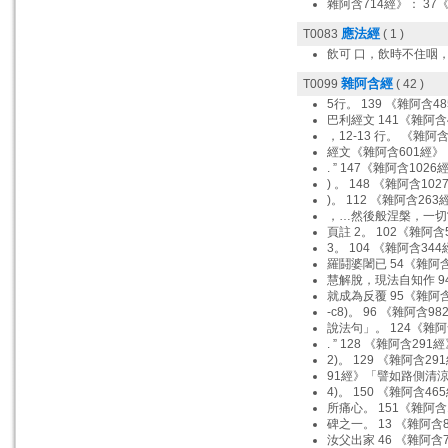
雜阿含714經》： 37
應法經
T0083
( 1 )
飲可 口，飲時不住咽
雜阿含經
T0099
( 42 )
5行。 139 《雜阿含4
巴利經文 141《雜阿含
，12-13 行。 《雜阿含
經文《雜阿含601經》
. ” 147《雜阿含1026
) 。 148 《雜阿含102
)。 112 《雜阿含263經
，…然後般涅槃，一切當
頁註 2。 102《雜阿含
3。 104 《雜阿含344
羅鬪婆闍已 54《雜阿含
慧解脫，現法自知作 9
就成為反覆 95《雜阿含
-c8)。 96 《雜阿含98
說法句」。 124《雜阿
. ” 128 《雜阿含291經
2)。 129 《雜阿含29
91經》「譬如路側清
4)。 150 《雜阿含46
所痛心。 151《雜阿含
碑之一。 13 《雜阿含8
汝父出家 46 《雜阿含7