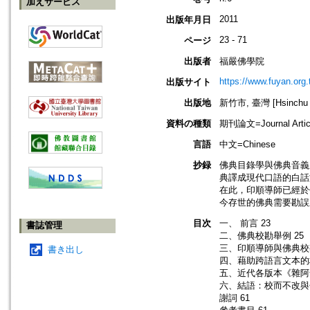
加えサービス
2011
出版年月日
23 - 71
ページ
出版者
福嚴佛學院
https://www.fuyan.org.
出版サイト
出版地
新竹市, 臺灣 [Hsinchu s
資料の種類
期刊論文=Journal Artic
言語
中文=Chinese
抄録
佛典目錄學與佛典音義
典譯成現代口語的白話
在此，印順導師已經於
今存世的佛典需要勘誤
目次
一、 前言 23
書誌管理
二、佛典校勘舉例 25
三、印順導師與佛典校勘
書き出し
四、藉助跨語言文本的校
五、近代各版本《雜阿
六、結語：校而不改與句
謝詞 61