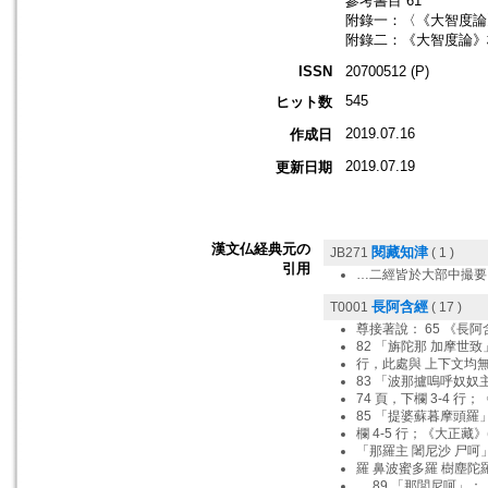
參考書目 61
附錄一：〈《大智度論
附錄二：《大智度論》校
ISSN
20700512 (P)
545
ヒット数
2019.07.16
作成日
2019.07.19
更新日期
漢文仏経典元の
閱藏知津
JB271
( 1 )
引用
…二經皆於大部中撮要，
長阿含經
T0001
( 17 )
尊接著說： 65 《長阿
82 「旃陀那 加摩世
行，此處與 上下文均
83 「波那攎嗚呼奴奴
74 頁，下欄 3-4 行
85 「提婆蘇暮摩頭羅
欄 4-5 行；《大正藏》
「那羅主 闍尼沙 尸呵
羅 鼻波蜜多羅 樹塵陀
。 89 「那閭尼呵」：