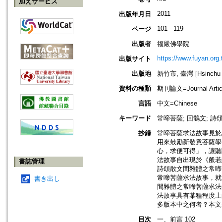
加えサービス
2011
出版年月日
101 - 119
ページ
出版者
福嚴佛學院
https://www.fuyan.org.
出版サイト
出版地
新竹市, 臺灣 [Hsinchu s
資料の種類
期刊論文=Journal Artic
言語
中文=Chinese
キーワード
常啼菩薩; 回鶻文; 詩
抄録
常啼菩薩求法故事見於
用來鼓勵新發意菩薩學
心，求便可得」，讓聽
法故事自出現於《般若
書誌管理
詩頌散文間雜體之常啼
常啼菩薩求法故事，就
書き出し
間雜體之常啼菩薩求法
法故事具有某種程度上
多版本中之何者？本文
目次
一、前言 102