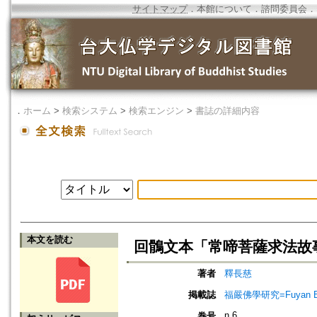
サイトマップ
．
本館について
．
諮問委員会
．
．
ホーム
>
検索システム
>
検索エンジン
>
書誌の詳細内容
本文を読む
回鶻文本「常啼菩薩求法故
著者
釋長慈
掲載誌
福嚴佛學研究=Fuyan Bud
n.6
巻号