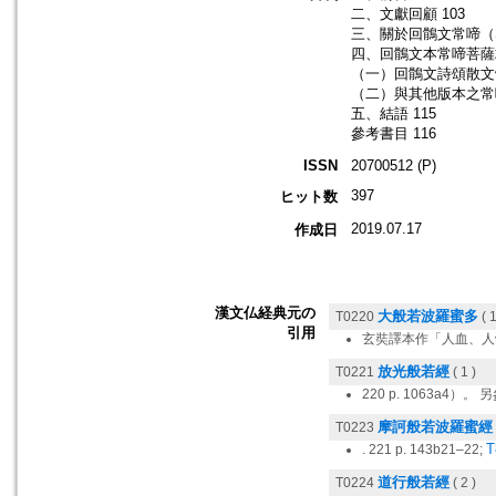
二、文獻回顧 103
三、關於回鶻文常啼（Saḍa
四、回鶻文本常啼菩薩
（一）回鶻文詩頌散文
（二）與其他版本之常啼
五、結語 115
參考書目 116
ISSN
20700512 (P)
397
ヒット数
2019.07.17
作成日
漢文仏経典元の
大般若波羅蜜多
T0220
( 1
引用
玄奘譯本作「人血、人
放光般若經
T0221
( 1 )
220 p. 1063a4）。
摩訶般若波羅蜜經
T0223
T
. 221 p. 143b21–22;
道行般若經
T0224
( 2 )