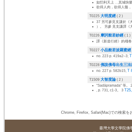
如忉利天上 …其城快樂
欲得人肉，欲得人髓，
大明度經
T0225
( 2 )
37 另可參見支謙於
）。 另參 見支謙譯《
摩訶般若鈔經
T0226
( 1 )
譯《新道行經》的殘卷。
小品般若波羅蜜經
T0227
T
no. 223 p. 419a2–3;
佛說佛母出生三法
T0228
T 
no. 227 p. 582b15;
大智度論
T1509
( 2 )
“Sadāpramada” 等。 
T25,
, p. 731, c1-3。 3
Chrome, Firefox, Safari(
臺灣大學
文學院佛