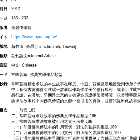
2012
月日
183 - 202
ージ
版者
福嚴佛學院
https://www.fuyan.org.tw/
イト
版地
新竹市, 臺灣 [Hsinchu shih, Taiwan]
種類
期刊論文=Journal Article
言語
中文=Chinese
ード
常啼菩薩; 佛典文學作品類型
抄録
常啼菩薩精進求法的本生故事在印度、中亞、西藏及漢地皆受到佛弟子
中，多位古德都曾引述此一故事以作為佛弟子的修行典範，或者引述此
想行誼。在漢地，早期淨土宗的古德更造頌讚揚常啼菩薩，視常啼菩薩
薩求法故事於不同佛教傳統的文獻中被引用的實例，並嘗試提出此故事
目次
一、前言 183
二、常啼菩薩求法故事的佛典文學作品類型 186
三、常啼菩薩求法故事被引用之實例考察 189
（一）印度佛教傳統中的引用實例：對法的強調與重視 189
（二）西藏佛教傳統中的引用實例：對上師的強調與重視 190
（三）漢地佛教傳統中早期淨土行者的引用實例：念佛三昧之修行典範 1