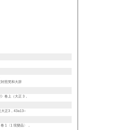
6
訳対照梵和大辞
》卷上（大正 3，
見大正3，43a13–
卷 1〈1 現變品〉，