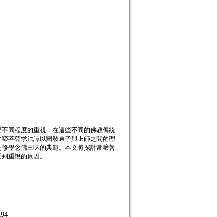
們不同程度的重視，在這些不同的佛教傳統
常啼菩薩求法譚以闡發弟子與上師之間的理
為修學念佛三昧的典範。本文將探討常啼菩
受到重視的原因。
94