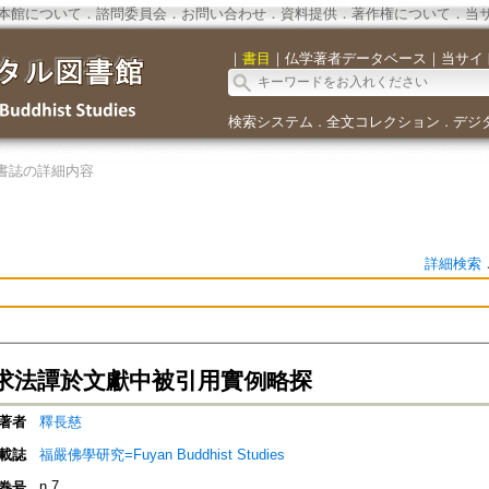
本館について
．
諮問委員会
．
お問い合わせ
．
資料提供
．
著作権について
．
当
｜
書目
｜
仏学著者データベース
｜
当サイ
検索システム
全文コレクション
デジ
．
．
書誌の詳細内容
詳細検索
求法譚於文獻中被引用實例略探
著者
釋長慈
載誌
福嚴佛學研究=Fuyan Buddhist Studies
n.7
巻号