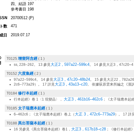
四、結語 197
參考書目 198
ISSN
20700512 (P)
471
ト数
2019.07.17
成日
の
增壹阿含經
T0125
( 1 )
用
大正2，597a22–599c4
ss, 228–262。 13 參見
。 14 參見大正3，47c20–4
六度集經
T0152
( 2 )
大正3，47c20–48b24
97a22–599c4。 14 參見
。 15 參見大正22，782a2
大正3，43a13–c20
2c6–773a29）。 17 詳見
。 依據荻原雲来所編之《漢
修行本起經
T0184
( 1 )
大正3，461b16–462c6
行本起經》卷 1〈1 現變品〉，
；《太子瑞應本起經
太子瑞應本起經
T0185
( 1 )
大正 3，472c6–773a29
6–462c6；《太子瑞應本起經》卷上（
）。 17 詳
異出菩薩本起經
T0188
( 1 )
大正3，617b18–c28
16 另參見《異出菩薩本起經》卷1，
；《修行本起經》