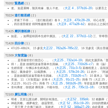
賢愚經
T0202
( 1 )
大正 4，377b16–20
度。 如是展轉，隨其有緣，餘人不度。 （
） 以要言
道行般若經
T0224
( 2 )
大正8，470c28–29
，求索了不得…」《道行般若經》卷 9，
。 叩心在誓。
大正8，477a28–b2
，四百億菩薩皆 得阿惟越致菩薩…（
） 綜合以上之探
摩訶僧祇律
T1425
( 1 )
大正 22，377b11–12
如是。 』如釋提桓因本生經中廣說。 」(
) 三、常啼
四分律
T1428
( 1 )
大正22，782a26–785c22
47c20–48b24。 15 參見
。 16 另參見《異出菩
大智度論
T1509
( 8 )
大正25，732a14–19
…… 是菩薩世世行慈悲心 …。 （
） 因此支謙譯為「
大正25，731b26–c7
得！」是故 說薩陀波崙菩薩本生因緣。 （
） 依《論
大正25，731c3–5
生經得度；今佛以本生經為證。 」(
) 某種程度上，這段
大正25，579c24–26
致記，騰身虛空，以偈讚佛。 」（
）11 此中，「阿波
大正25，731b26–c7
」是故說薩陀波崙菩薩本生因緣。 （
） 10 基本上
大正25，91c21–25
意涵。 11 《大智度論》於卷 4（
）與卷 75（大正 25，5
大正 25，591b26–28
大正25，91c21–25）與卷 75（
）等皆提及釋 迦佛
大正 25，735c11–18
舍利弗度，假使諸 佛現身，不能令悟。 （
） 《大智
廣弘明集
T2103
( 6 )
大正52，335b9
明者，言其弘護法網，開明於有識也。 」（
） 32 賴鵬舉（1
大正 52，351c19–20
神疏其轍。 感夢魂交。 啟茲聖哲。 （
） 詩頌的體裁
大正 52，349a27–29
「 晉王齊 之念佛三昧詩 」等敘述。 （
）由此看來，