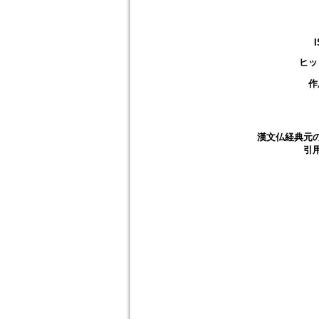
ヒッ
作
漢文仏経典元
引