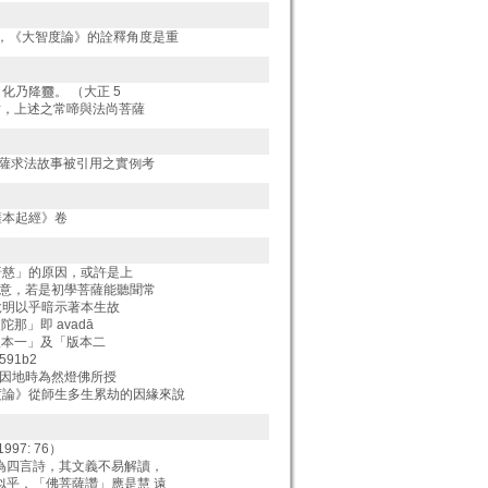
之，《大智度論》的詮釋角度是重
 化乃降靈。 （大正 5
討，上述之常啼與法尚菩薩
菩薩求法故事被引用之實例考
薩本起經》卷
普慈」的原因，或許是上
》意，若是初學菩薩能聽聞常
說明以乎暗示著本生故
陀那」即 avadā
「版本一」及「版本二
91b2
於因地時為然燈佛所授
度論》從師生多生累劫的因緣來說
997: 76）
為四言詩，其文義不易解讀，
似乎，「佛菩薩讚」應是慧 遠