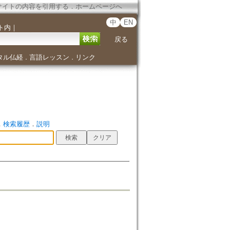
サイトの内容を引用する
．
ホームページへ
中
EN
ト内
｜
戻る
タル仏経
言語レッスン
リンク
．
．
．
検索履歴
．
説明