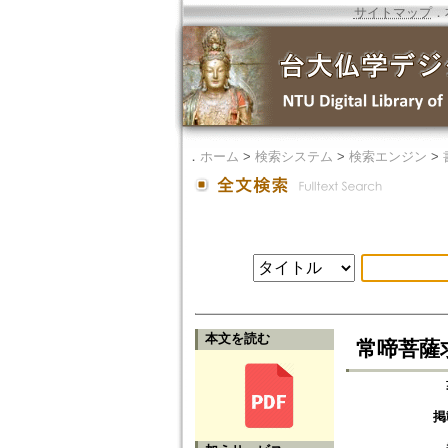
サイトマップ
．
．
ホーム
>
検索システム
>
検索エンジン
>
本文を読む
常啼菩薩
掲