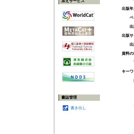
加えサービス
出版年
ペ
出
出版サ
出
資料の
キーワ
書誌管理
書き出し