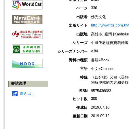
336
ページ
出版者
佛光文化
http://www.fgs.com.tw
出版サイト
出版地
高雄市, 臺灣 [Kaohsiung 
シリーズ
中國佛教經典寶藏精選
v.84
シリーズナンバー
資料の種類
書籍=Book
言語
中文=Chinese
抄録
《四分律》又稱《曇無
別解脫戒的內容和受持
書誌管理
ISBN
9575436083
書き出し
300
ヒット数
2019.07.18
作成日
2019.09.12
更新日期