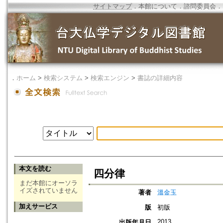
サイトマップ
．
本館について
．
諮問委員会
．
．
ホーム
>
検索システム
>
検索エンジン
>
書誌の詳細内容
本文を読む
四分律
まだ本館にオーソラ
イズされていません
著者
溫金玉
加えサービス
版
初版
2013
出版年月日