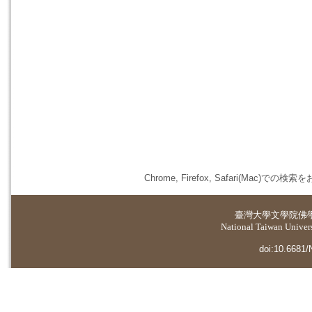
Chrome, Firefox, Safari(
臺灣大學
文學院佛
National Taiwan Universi
doi:10.6681