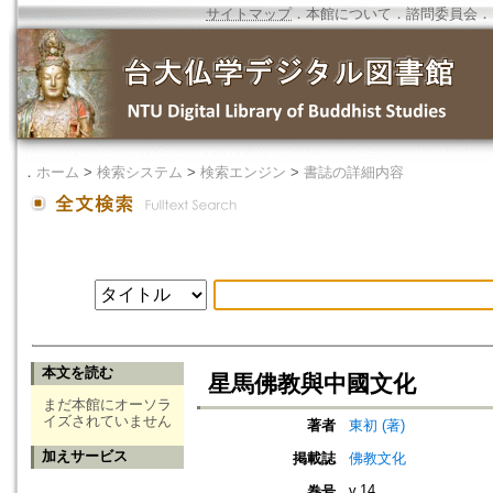
サイトマップ
．
本館について
．
諮問委員会
．
．
ホーム
>
検索システム
>
検索エンジン
>
書誌の詳細内容
本文を読む
星馬佛教與中國文化
まだ本館にオーソラ
イズされていません
著者
東初 (著)
加えサービス
掲載誌
佛教文化
v.14
巻号