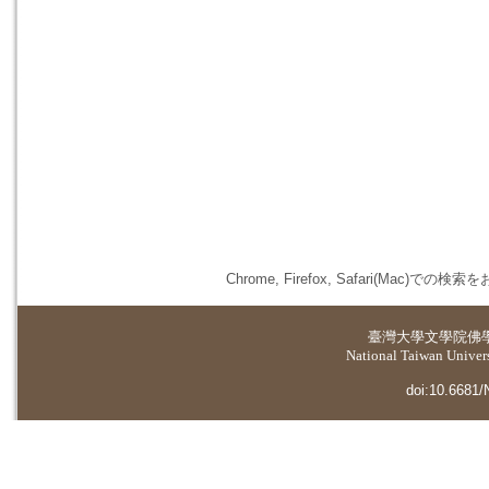
Chrome, Firefox, Safari(
臺灣大學
文學院佛
National Taiwan Universi
doi:10.6681