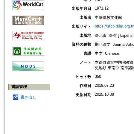
1971.12
出版年月日
出版者
中華佛教文化館
https://sfcb.ddm.org.t
出版サイト
出版地
臺北市, 臺灣 [Taipei shi
資料の種類
期刊論文=Journal Artic
言語
中文=Chinese
ノート
本篇收錄於中國佛教會
史地類-東南亞-南洋諸
350
ヒット数
2019.07.23
作成日
書誌管理
2025.10.08
更新日期
書き出し