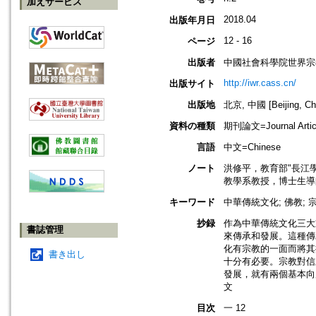
加えサービス
2018.04
出版年月日
12 - 16
ページ
出版者
中國社會科學院世界宗
http://iwr.cass.cn/
出版サイト
出版地
北京, 中國 [Beijing, Ch
資料の種類
期刊論文=Journal Artic
言語
中文=Chinese
ノート
洪修平，教育部"長江
教學系教授，博士生導
キーワード
中華傳統文化; 佛教; 宗
抄録
作為中華傳統文化三大
書誌管理
來傳承和發展。這種傳
化有宗教的一面而將其
書き出し
十分有必要。宗教對信
發展，就有兩個基本向
文
目次
一 12