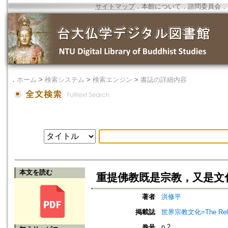
サイトマップ
．
本館について
．
諮問委員会
．
．
ホーム
>
検索システム
>
検索エンジン
>
書誌の詳細内容
本文を読む
重提佛教既是宗教，又是文化
著者
洪修平
掲載誌
世界宗教文化=The Religio
n.2
巻号