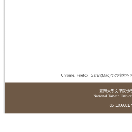
Chrome, Firefox, Safari(
臺灣大學
文學院佛
National Taiwan Universi
doi:10.6681