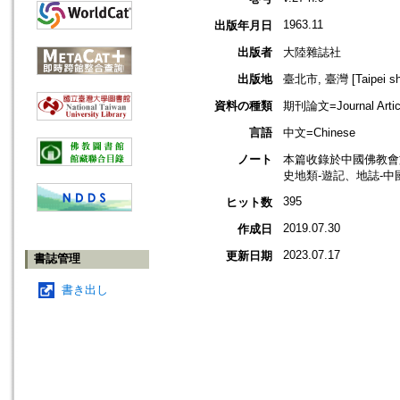
1963.11
出版年月日
出版者
大陸雜誌社
出版地
臺北市, 臺灣 [Taipei shi
資料の種類
期刊論文=Journal Artic
言語
中文=Chinese
ノート
本篇收錄於中國佛教會
史地類-遊記、地誌-中
395
ヒット数
2019.07.30
作成日
2023.07.17
更新日期
書誌管理
書き出し