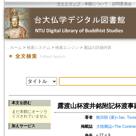
サイトマップ
．
本館について
．
諮問委員会
．
．
ホーム
>
検索システム
>
検索エンジン
>
書誌の詳細内容
本文を読む
露渡山杯渡井銘附記杯渡事
まだ本館にオーソラ
イズされていません
著者
饒宗頤 (著)=Jao, Tsung-
加えサービス
掲載誌
大陸雜誌=The Continen
v.27 n.9
巻号