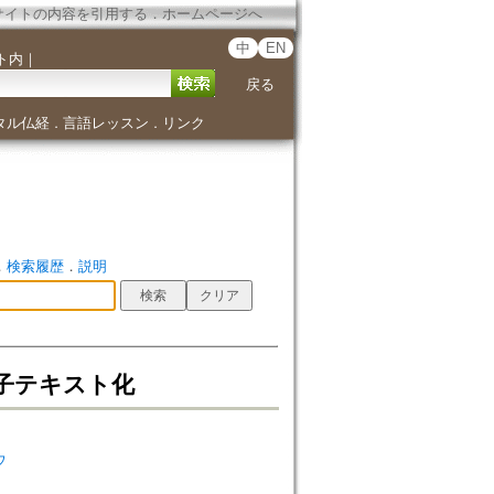
サイトの内容を引用する
．
ホームページへ
中
EN
ト内
｜
戻る
タル仏経
言語レッスン
リンク
．
．
．
検索履歴
．
説明
子テキスト化
ウ