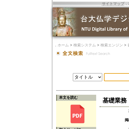
サイトマップ
．
．
ホーム
>
検索システム
>
検索エンジン
>
本文を読む
基礎業務
掲