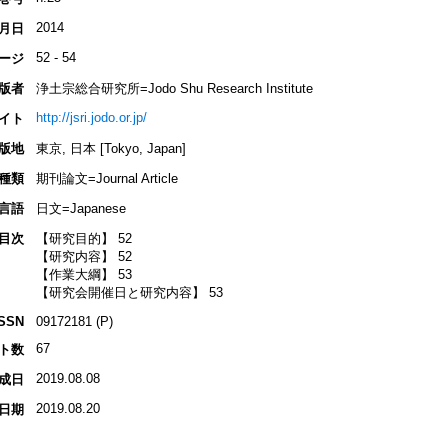
2014
月日
52 - 54
ージ
版者
浄土宗総合研究所=Jodo Shu Research Institute
http://jsri.jodo.or.jp/
イト
版地
東京, 日本 [Tokyo, Japan]
種類
期刊論文=Journal Article
言語
日文=Japanese
目次
【研究目的】 52
【研究内容】 52
【作業大綱】 53
【研究会開催日と研究内容】 53
ISSN
09172181 (P)
67
ト数
2019.08.08
成日
2019.08.20
日期