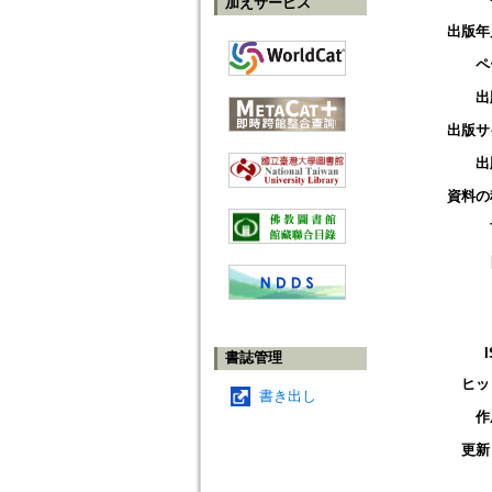
加えサービス
出版年
ペ
出
出版サ
出
資料の
書誌管理
ヒッ
書き出し
作
更新