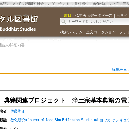
本館について
．
諮問委員会
．
お問い合わせ
．
資料提供
．
著作権について
．
当
｜
書目
｜
仏学著者データベース
｜
当サイ
検索システム
全文コレクション
デジ
．
．
書誌の詳細内容
詳細検索
 典籍関連プロジェクト 浄土宗基本典籍の電
著者
佐藤堅正
載誌
教化研究=Journal of Jodo Shu Edification Studies=キョウカ ケンキュ
n.25
巻号