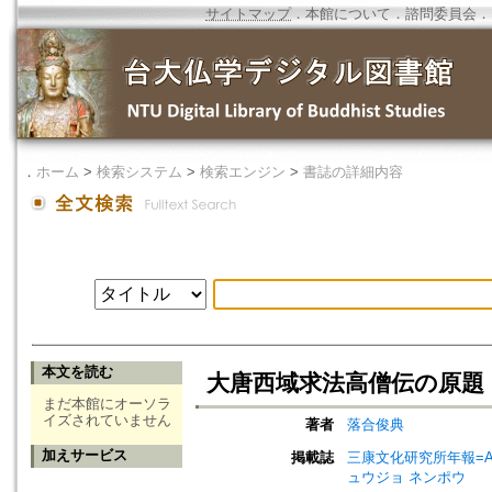
サイトマップ
．
本館について
．
諮問委員会
．
．
ホーム
>
検索システム
>
検索エンジン
>
書誌の詳細内容
本文を読む
大唐西域求法高僧伝の原題
まだ本館にオーソラ
イズされていません
著者
落合俊典
加えサービス
掲載誌
三康文化研究所年報=Annual 
ュウジョ ネンポウ