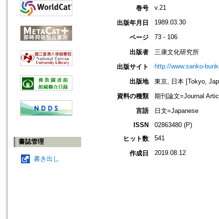
v.21
巻号
1989.03.30
出版年月日
73 - 106
ページ
出版者
三康文化研究所
http://www.sanko-bunk
出版サイト
出版地
東京, 日本 [Tokyo, Jap
資料の種類
期刊論文=Journal Artic
言語
日文=Japanese
ISSN
02863480 (P)
541
ヒット数
書誌管理
2019.08.12
作成日
書き出し