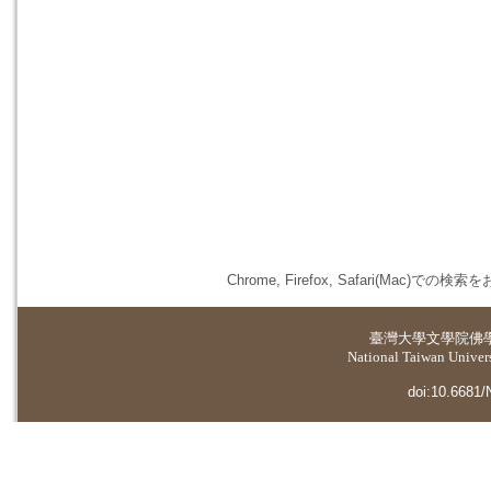
Chrome, Firefox, Safari(
臺灣大學
文學院佛
National Taiwan Universi
doi:10.6681