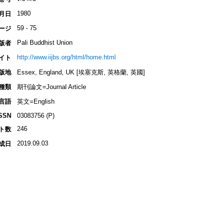
1980
月日
59 - 75
ージ
Pali Buddhist Union
版者
http://www.iijbs.org/html/home.html
イト
版地
Essex, England, UK [埃塞克斯, 英格蘭, 英國]
種類
期刊論文=Journal Article
言語
英文=English
SSN
03083756 (P)
246
ト数
2019.09.03
成日