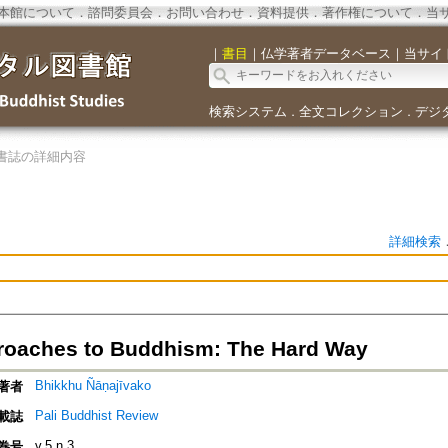
本館について
．
諮問委員会
．
お問い合わせ
．
資料提供
．
著作権について
．
当
｜
書目
｜
仏学著者データベース
｜
当サイ
検索システム
全文コレクション
デジ
．
．
書誌の詳細内容
詳細検索
oaches to Buddhism: The Hard Way
Bhikkhu Ñāṇajīvako
著者
Pali Buddhist Review
載誌
v.5 n.3
巻号