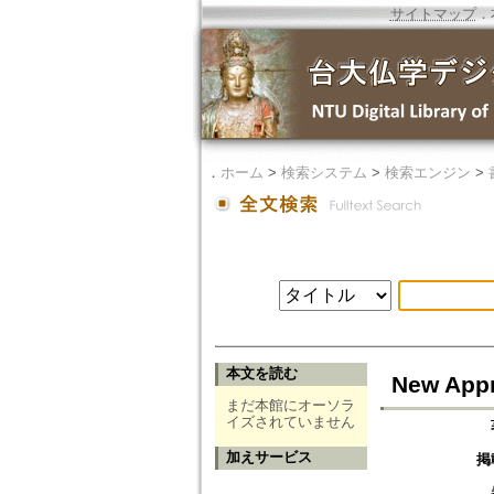
サイトマップ
．
．
ホーム
>
検索システム
>
検索エンジン
>
本文を読む
New Appr
まだ本館にオーソラ
イズされていません
加えサービス
掲