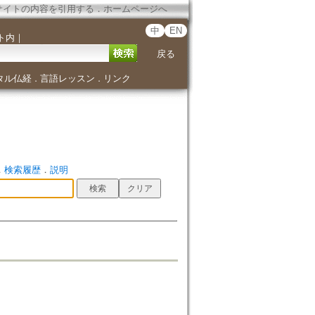
サイトの内容を引用する
．
ホームページへ
中
EN
ト内
｜
戻る
タル仏経
言語レッスン
リンク
．
．
．
検索履歴
．
説明