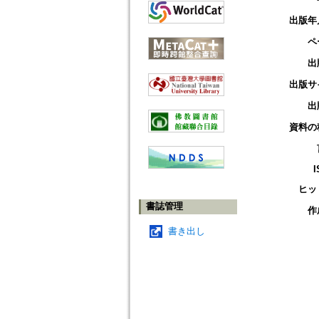
出版年
ペ
出
出版サ
出
資料の
I
ヒッ
書誌管理
作
書き出し