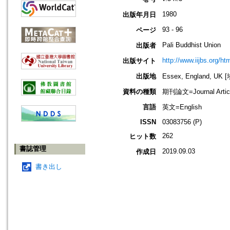
1980
出版年月日
93 - 96
ページ
Pali Buddhist Union
出版者
http://www.iijbs.org/h
出版サイト
出版地
Essex, England, U
資料の種類
期刊論文=Journal Artic
言語
英文=English
ISSN
03083756 (P)
262
ヒット数
書誌管理
2019.09.03
作成日
書き出し