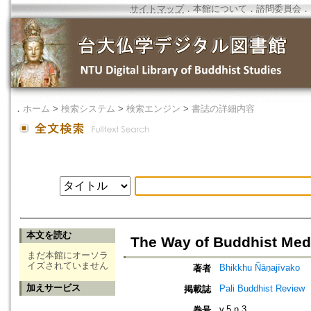
サイトマップ
．
本館について
．
諮問委員会
．
．
ホーム
>
検索システム
>
検索エンジン
>
書誌の詳細内容
本文を読む
The Way of Buddhist Medi
まだ本館にオーソラ
イズされていません
Bhikkhu Ñāṇajīvako
著者
加えサービス
Pali Buddhist Review
掲載誌
v.5 n.3
巻号