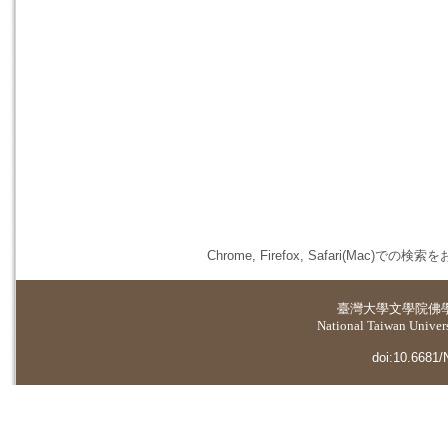
Chrome, Firefox, Safari(
臺灣大學
文學院佛
National Taiwan Universi
doi:10.6681