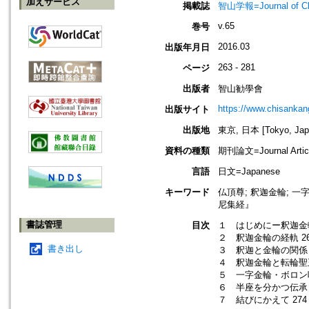
加えサービス
掲載誌
智山学報=Journal of C
v.65
巻号
2016.03
出版年月日
263 - 281
ページ
出版者
智山勧學會
https://www.chisanka
出版サイト
出版地
東京, 日本 [Tokyo, Jap
資料の種類
期刊論文=Journal Artic
言語
日文=Japanese
キーワード
仏頂尊; 釈迦金輪; 一
尼集経』
書誌管理
目次
１ はじめにー釈迦金輪
２ 釈迦金輪の経軌 26
書き出し
３ 釈迦と金輪の関係 
４ 釈迦金輪と転輪聖王
５ 一字金輪・ボロン呪
６ 半座を分かつ伝承と
７ 結びにかえて 274