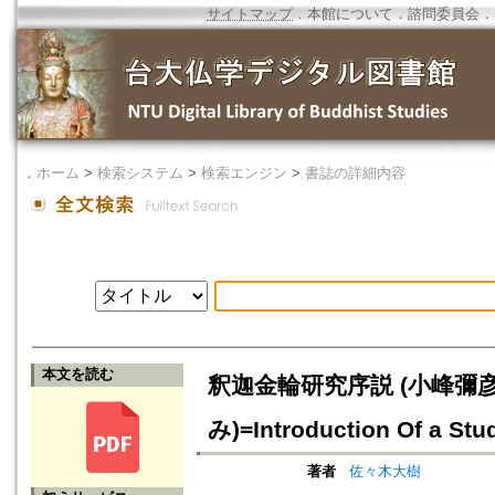
サイトマップ
．
本館について
．
諮問委員会
．
．
ホーム
>
検索システム
>
検索エンジン
>
書誌の詳細内容
本文を読む
釈迦金輪研究序説 (小峰彌
み)=Introduction Of a St
著者
佐々木大樹