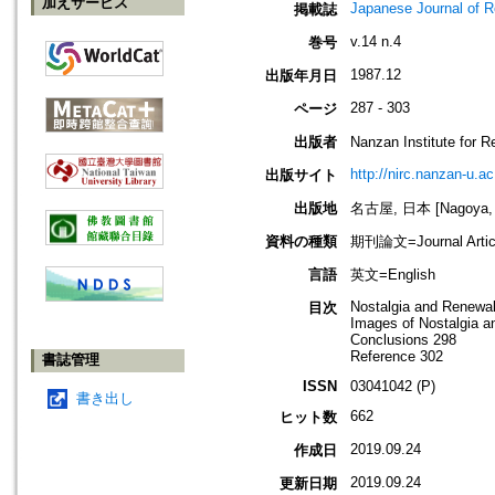
加えサービス
Japanese Journal of R
掲載誌
v.14 n.4
巻号
1987.12
出版年月日
287 - 303
ページ
出版者
Nanzan Institute f
http://nirc.nanzan-u.ac
出版サイト
出版地
名古屋, 日本 [Nagoya, 
資料の種類
期刊論文=Journal Artic
言語
英文=English
Nostalgia and Renewal
目次
Images of Nostalgia a
Conclusions 298
Reference 302
書誌管理
ISSN
03041042 (P)
書き出し
662
ヒット数
2019.09.24
作成日
2019.09.24
更新日期