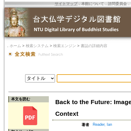
サイトマップ
．
本館について
．
諮問委員会
．
．
ホーム
>
検索システム
>
検索エンジン
>
書誌の詳細内容
本文を読む
Back to the Future: Imag
Context
Reader, Ian
著者