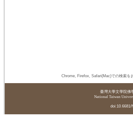
Chrome, Firefox, Safari(
臺灣大學
文學院佛
National Taiwan Universi
doi:10.6681