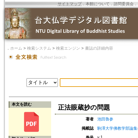
サイトマップ
．
本館について
．
諮問委員会
．
．
ホーム
>
検索システム
>
検索エンジン
>
書誌の詳細内容
本文を読む
正法眼蔵抄の問題
著者
池田魯参
掲載誌
駒澤大学佛教学部論集=Jou
v.1
巻号