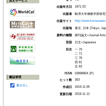
加えサービス
1971.03
出版年月日
出版者
駒澤大学佛教学部研究
http://www.komazawa-
出版サイト
出版地
東京, 日本 [Tokyo, Jap
資料の種類
期刊論文=Journal Artic
言語
日文=Japanese
目次
一 70
二 71
三 78
四 81
五 83
ISSN
0389990X (P)
書誌管理
303
ヒット数
書き出し
2019.11.05
作成日
2019.11.12
更新日期