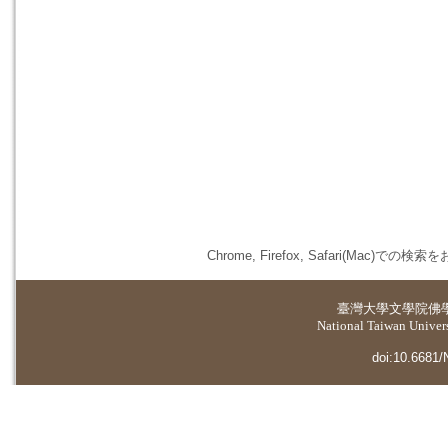
Chrome, Firefox, Safari(
臺灣大學
文學院佛
National Taiwan Universi
doi:10.6681