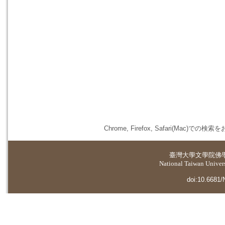
Chrome, Firefox, Safari(
臺灣大學
文學院佛
National Taiwan Universi
doi:10.6681