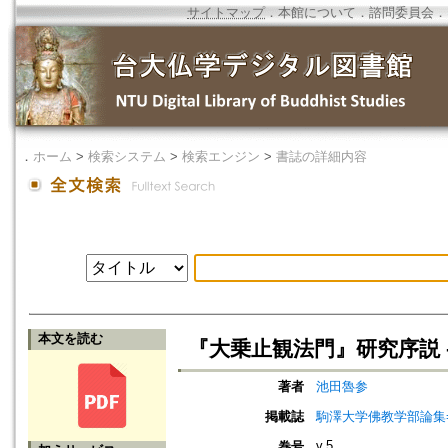
サイトマップ
．
本館について
．
諮問委員会
．
．
ホーム
>
検索システム
>
検索エンジン
>
書誌の詳細内容
本文を読む
『大乗止観法門』研究序説 ‐
著者
池田魯参
掲載誌
駒澤大学佛教学部論集=Jou
v.5
巻号