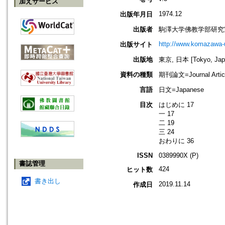
加えサービス
1974.12
出版年月日
出版者
駒澤大学佛教学部研究
http://www.komazawa-
出版サイト
出版地
東京, 日本 [Tokyo, Jap
資料の種類
期刊論文=Journal Artic
言語
日文=Japanese
目次
はじめに 17
一 17
二 19
三 24
おわりに 36
ISSN
0389990X (P)
書誌管理
424
ヒット数
書き出し
2019.11.14
作成日