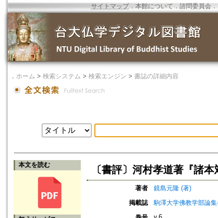
サイトマップ
．
本館について
．
諮問委員会
．
．
ホーム
>
検索システム
>
検索エンジン
>
書誌の詳細内容
本文を読む
〔書評〕河村孝道著『諸本
著者
鏡島元隆 (著)
掲載誌
駒澤大学佛教学部論集=Jou
v.6
巻号