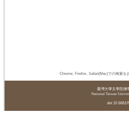
Chrome, Firefox, Safari(
臺灣大學
文學院佛
National Taiwan Universi
doi:10.6681