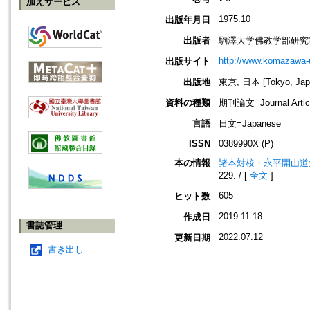
加えサービス
1975.10
出版年月日
出版者
駒澤大学佛教学部研究
http://www.komazawa-
出版サイト
出版地
東京, 日本 [Tokyo, Jap
資料の種類
期刊論文=Journal Artic
言語
日文=Japanese
ISSN
0389990X (P)
本の情報
諸本対校・永平開山道
229. / [
全文
]
605
ヒット数
2019.11.18
作成日
書誌管理
2022.07.12
更新日期
書き出し