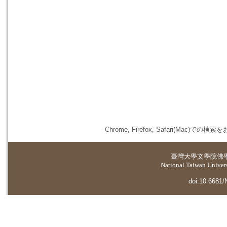
Chrome, Firefox, Safari(
臺灣大學
文學院佛
National Taiwan Universi
doi:10.6681