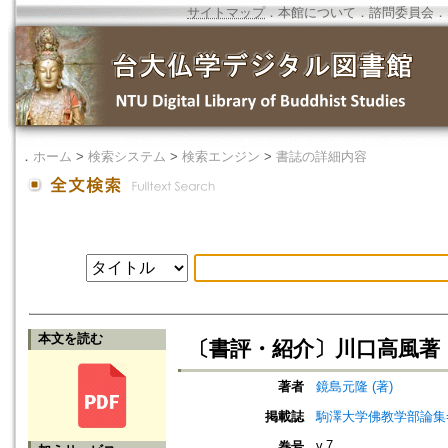
サイトマップ
．
本館について
．
諮問委員会
．
．
ホーム
>
検索システム
>
検索エンジン
>
書誌の詳細内容
本文を読む
〔書評・紹介〕川口高風著
著者
鏡島元隆 (著)
掲載誌
駒澤大学佛教学部論集=Jou
v.7
巻号