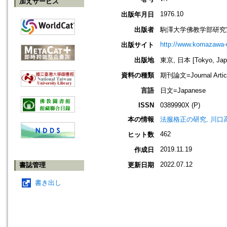
加えサービス
1976.10
出版年月日
出版者
駒澤大学佛教学部研究
http://www.komazawa-
出版サイト
出版地
東京, 日本 [Tokyo, Jap
資料の種類
期刊論文=Journal Artic
言語
日文=Japanese
ISSN
0389990X (P)
本の情報
法服格正の研究
.
川口高
462
ヒット数
2019.11.19
作成日
2022.07.12
書誌管理
更新日期
書き出し