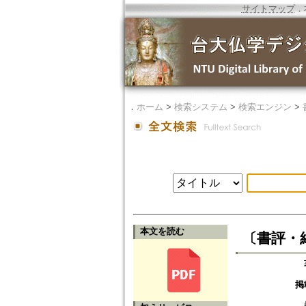
サイトマップ
．
．
ホーム
>
検索システム
>
検索エンジン
>
本文を読む
〔書評・
掲