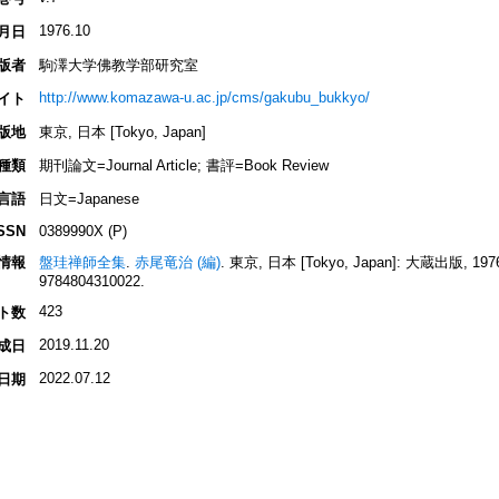
1976.10
月日
版者
駒澤大学佛教学部研究室
http://www.komazawa-u.ac.jp/cms/gakubu_bukkyo/
イト
版地
東京, 日本 [Tokyo, Japan]
種類
期刊論文=Journal Article; 書評=Book Review
言語
日文=Japanese
SSN
0389990X (P)
情報
盤珪禅師全集
.
赤尾竜治 (編)
. 東京, 日本 [Tokyo, Japan]: 大蔵出版, 1976.
9784804310022.
423
ト数
2019.11.20
成日
2022.07.12
日期