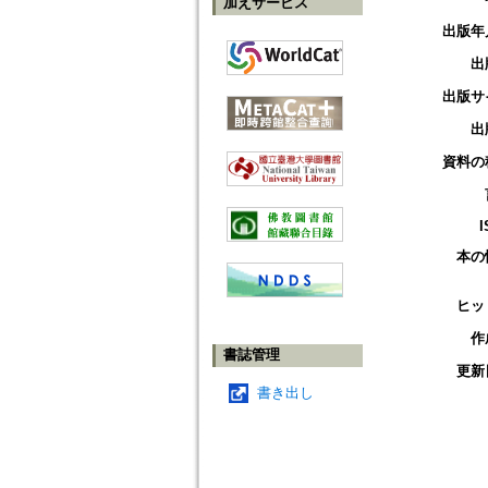
加えサービス
出版年
出
出版サ
出
資料の
I
本の
ヒッ
作
書誌管理
更新
書き出し