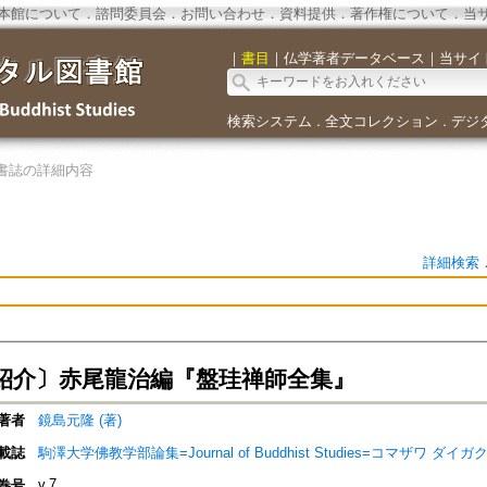
本館について
．
諮問委員会
．
お問い合わせ
．
資料提供
．
著作権について
．
当
｜
書目
｜
仏学著者データベース
｜
当サイ
検索システム
全文コレクション
デジ
．
．
書誌の詳細内容
詳細検索
紹介〕赤尾龍治編『盤珪禅師全集』
著者
鏡島元隆 (著)
載誌
駒澤大学佛教学部論集=Journal of Buddhist Studies=コマザワ 
v.7
巻号