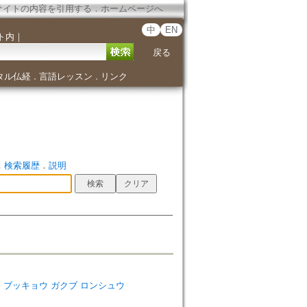
サイトの内容を引用する
．
ホームページへ
中
EN
ト内
｜
戻る
タル仏経
言語レッスン
リンク
．
．
．
検索履歴
．
説明
ダイガク ブッキョウ ガクブ ロンシュウ