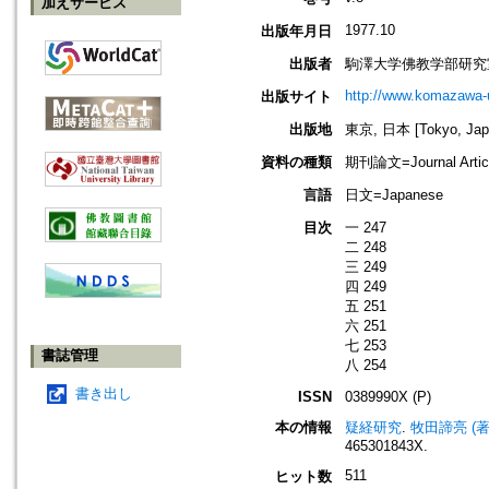
加えサービス
1977.10
出版年月日
出版者
駒澤大学佛教学部研究
http://www.komazawa-
出版サイト
出版地
東京, 日本 [Tokyo, Jap
資料の種類
期刊論文=Journal Artic
言語
日文=Japanese
目次
一 247
二 248
三 249
四 249
五 251
六 251
七 253
書誌管理
八 254
書き出し
ISSN
0389990X (P)
本の情報
疑経研究
.
牧田諦亮 (著)=M
465301843X.
511
ヒット数