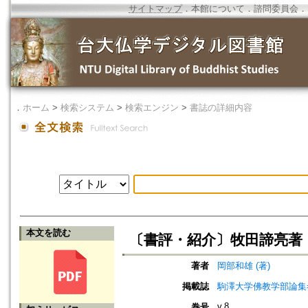
サイトマップ
．
本館について
．
諮問委員会
．
．
ホーム
>
検索システム
>
検索エンジン
>
書誌の詳細内容
本文を読む
〔書評・紹介〕牧田諦亮著
著者
岡部和雄 (著)
掲載誌
駒澤大学佛教学部論集=Jou
v.8
巻号