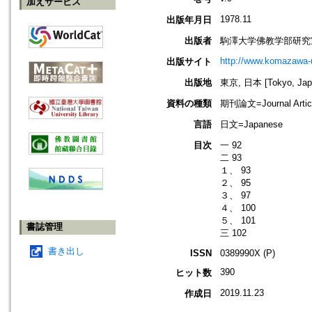
加えサービス
1978.11
出版年月日
出版者
駒澤大学佛教学部研究
http://www.komazawa-
出版サイト
出版地
東京, 日本 [Tokyo, Jap
資料の種類
期刊論文=Journal Artic
言語
日文=Japanese
目次
一 92
二 93
１、 93
２、 95
３、 97
４、 100
５、 101
書誌管理
三 102
書き出し
ISSN
0389990X (P)
390
ヒット数
2019.11.23
作成日