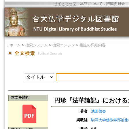
サイトマップ
．
本館について
．
諮問委員会
．
．
ホーム
>
検索システム
>
検索エンジン
>
書誌の詳細内容
本文を読む
円珍『法華論記』における
著者
池田魯参
掲載誌
駒澤大学佛教学部論集=Jou
v.9
巻号