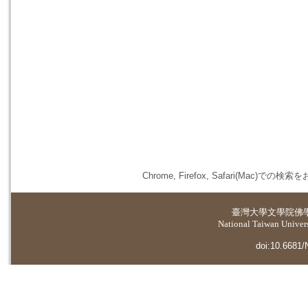
Chrome, Firefox, Safari(
臺灣大學
文學院佛
National Taiwan Universi
doi:10.6681