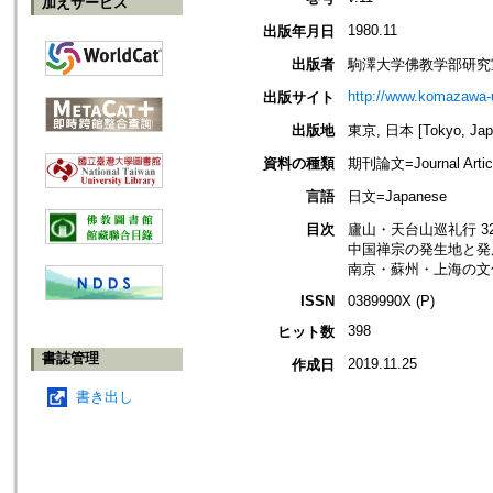
加えサービス
1980.11
出版年月日
出版者
駒澤大学佛教学部研究
http://www.komazawa-
出版サイト
出版地
東京, 日本 [Tokyo, Jap
資料の種類
期刊論文=Journal Artic
言語
日文=Japanese
目次
廬山・天台山巡礼行 32
中国禅宗の発生地と発展
南京・蘇州・上海の文化
ISSN
0389990X (P)
398
ヒット数
書誌管理
2019.11.25
作成日
書き出し