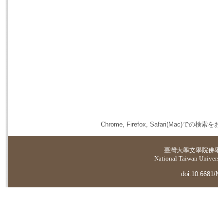
Chrome, Firefox, Safari(
臺灣大學
文學院佛
National Taiwan Universi
doi:10.6681