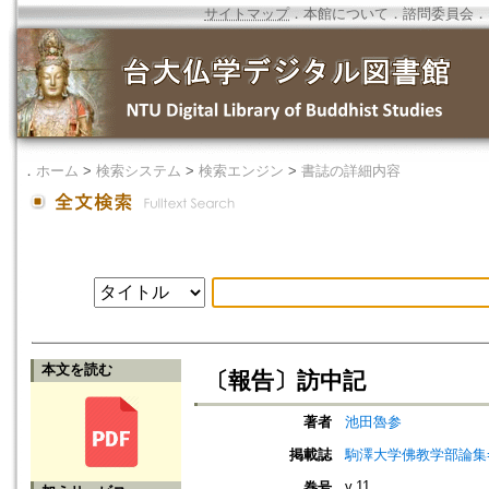
サイトマップ
．
本館について
．
諮問委員会
．
．
ホーム
>
検索システム
>
検索エンジン
>
書誌の詳細内容
本文を読む
〔報告〕訪中記
著者
池田魯参
掲載誌
駒澤大学佛教学部論集=Jou
v.11
巻号