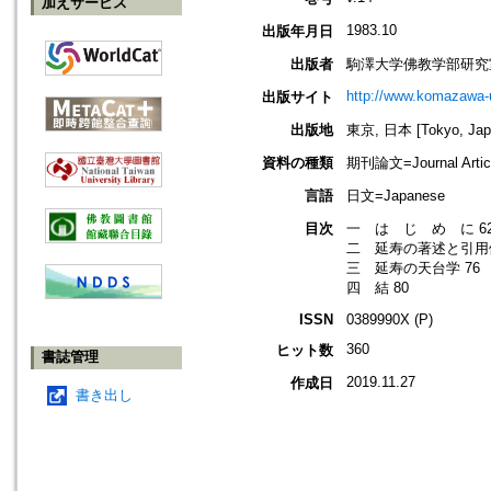
加えサービス
1983.10
出版年月日
出版者
駒澤大学佛教学部研究
http://www.komazawa-
出版サイト
出版地
東京, 日本 [Tokyo, Jap
資料の種類
期刊論文=Journal Artic
言語
日文=Japanese
目次
一 は じ め に 6
二 延寿の著述と引用例
三 延寿の天台学 76
四 結 80
ISSN
0389990X (P)
360
ヒット数
書誌管理
2019.11.27
作成日
書き出し