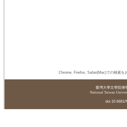
Chrome, Firefox, Safari(
臺灣大學
文學院佛
National Taiwan Universi
doi:10.6681