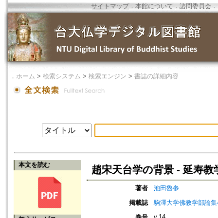
サイトマップ
．
本館について
．
諮問委員会
．
．
ホーム
>
検索システム
>
検索エンジン
>
書誌の詳細内容
本文を読む
趙宋天台学の背景 ‐ 延寿教
著者
池田魯参
掲載誌
駒澤大学佛教学部論集=Jou
v.14
巻号