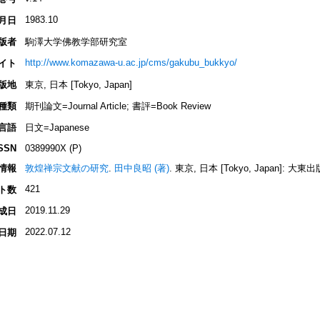
1983.10
月日
版者
駒澤大学佛教学部研究室
http://www.komazawa-u.ac.jp/cms/gakubu_bukkyo/
イト
版地
東京, 日本 [Tokyo, Japan]
種類
期刊論文=Journal Article; 書評=Book Review
言語
日文=Japanese
SSN
0389990X (P)
情報
敦煌禅宗文献の研究
.
田中良昭 (著)
. 東京, 日本 [Tokyo, Japan]: 大東出版社
421
ト数
2019.11.29
成日
2022.07.12
日期