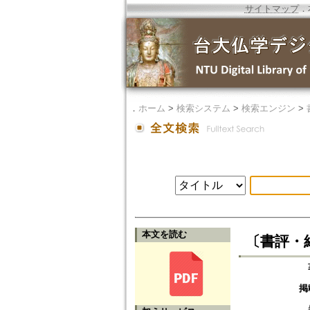
サイトマップ
．
．
ホーム
>
検索システム
>
検索エンジン
>
本文を読む
〔書評・
掲