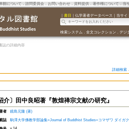
本館について
．
諮問委員会
．
お問い合わせ
．
資料提供
．
著作権について
．
当
｜
書目
｜
仏学著者データベース
｜
当サイ
検索システム
全文コレクション
デジ
．
．
書誌の詳細内容
詳細検索
紹介〕田中良昭著『敦煌禅宗文献の研究』
著者
鏡島元隆 (著)
載誌
駒澤大学佛教学部論集=Journal of Buddhist Studies=コマザワ 
v.14
巻号