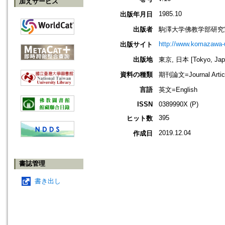
加えサービス
1985.10
出版年月日
出版者
駒澤大学佛教学部研究
http://www.komazawa-
出版サイト
出版地
東京, 日本 [Tokyo, Jap
資料の種類
期刊論文=Journal Artic
言語
英文=English
ISSN
0389990X (P)
395
ヒット数
2019.12.04
作成日
書誌管理
書き出し