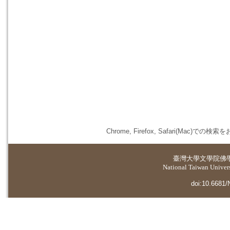
Chrome, Firefox, Safari(
臺灣大學
文學院佛
National Taiwan Universi
doi:10.6681