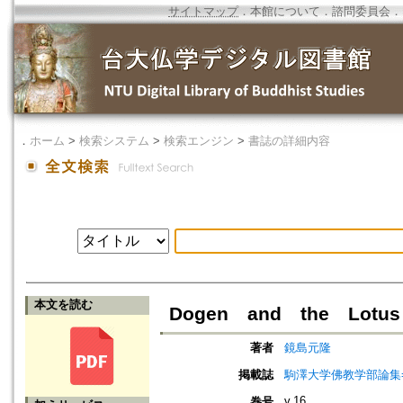
サイトマップ
．
本館について
．
諮問委員会
．
．
ホーム
>
検索システム
>
検索エンジン
>
書誌の詳細内容
本文を読む
Dogen and the Lotus
著者
鏡島元隆
掲載誌
駒澤大学佛教学部論集=Jou
v.16
巻号