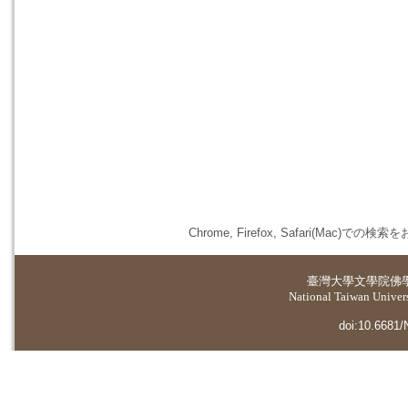
Chrome, Firefox, Safari(
臺灣大學
文學院佛
National Taiwan Universi
doi:10.6681