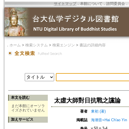
サイトマップ
．
本館について
．
諮問委員会
．
．
ホーム
>
検索システム
>
検索エンジン
>
書誌の詳細内容
本文を読む
太虛大師對日抗戰之讜論
まだ本館にオーソラ
イズされていません
著者
東初 (著)
加えサービス
掲載誌
海潮音=Hai Ch'ao Yin
v.50 n.3-4
巻号