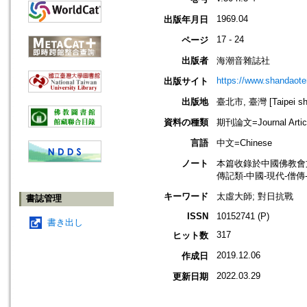
1969.04
出版年月日
17 - 24
ページ
出版者
海潮音雜誌社
https://www.shandaote
出版サイト
出版地
臺北市, 臺灣 [Taipei shi
資料の種類
期刊論文=Journal Artic
言語
中文=Chinese
ノート
本篇收錄於中國佛教會
傳記類-中國-現代-僧傳
キーワード
太虛大師; 對日抗戰
書誌管理
ISSN
10152741 (P)
書き出し
317
ヒット数
2019.12.06
作成日
2022.03.29
更新日期