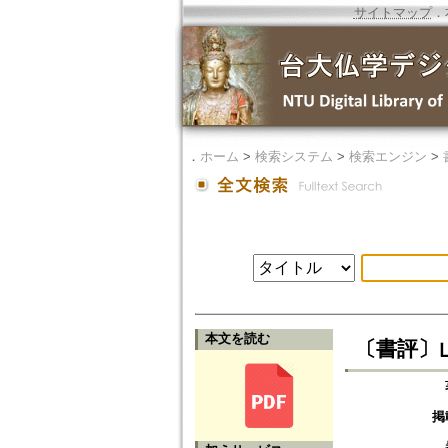
サイトマップ
．
．
ホーム
>
検索システム
>
検索エンジン
>
本文を読む
〔書評〕
掲