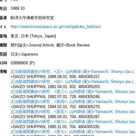
1989.10
月日
版者
駒澤大学佛教学部研究室
http://www.komazawa-u.ac.jp/cms/gakubu_bukkyo/
イト
版地
東京, 日本 [Tokyo, Japan]
種類
期刊論文=Journal Article; 書評=Book Review
言語
日文=Japanese
SSN
0389990X (P)
情報
正法眼蔵聞書抄の研究．<正>
.
山内舜雄 (著)=Yamauchi, Shunyu (au.)
.
=DAIZO SHUPPAN, 1988.09.01. 936. 4804305157.
正法眼蔵聞書抄の研究．<続>
.
山内舜雄 (著)=Yamauchi, Shunyu (au.)
.
=DAIZO SHUPPAN, 1991.04.01. 832. 4804305203.
正法眼蔵聞書抄の研究．<第三>
.
山内舜雄 (著)=Yamauchi, Shunyu (au.
=DAIZO SHUPPAN, 1992.07.01. 728. 4804305246.
正法眼蔵聞書抄の研究．<第四>
.
山内舜雄 (著)=Yamauchi, Shunyu (au.
=DAIZO SHUPPAN, 1994.02.01. 702. 4804305270.
正法眼蔵聞書抄の研究．<第五>
.
山内舜雄 (著)=Yamauchi, Shunyu (au.
=DAIZO SHUPPAN, 1995.04.01. 704. 4804305297.
正法眼蔵聞書抄の研究．<第六>
.
山内舜雄 (著)=Yamauchi, Shunyu (au.
=DAIZO SHUPPAN, 1995.11.01. 704. 4804305335.
正法眼蔵聞書抄の研究．<第七>
.
山内舜雄 (著)=Yamauchi, Shunyu (au.