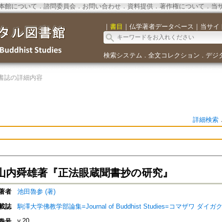
本館について
．
諮問委員会
．
お問い合わせ
．
資料提供
．
著作権について
．
当
｜
書目
｜
仏学著者データベース
｜
当サイ
検索システム
全文コレクション
デジ
．
．
書誌の詳細内容
詳細検索
山内舜雄著『正法眼蔵聞書抄の研究』
著者
池田魯参 (著)
載誌
駒澤大学佛教学部論集=Journal of Buddhist Studies=コマザワ 
v.20
巻号