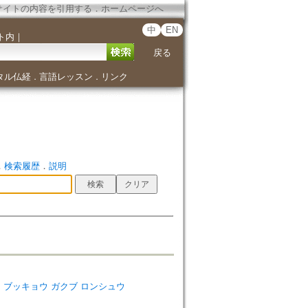
サイトの内容を引用する
．
ホームページへ
中
EN
ト内
｜
戻る
タル仏経
言語レッスン
リンク
．
．
．
検索履歴
．
説明
ダイガク ブッキョウ ガクブ ロンシュウ