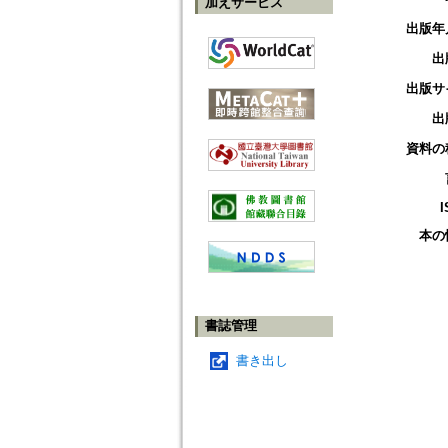
加えサービス
出版年
出
出版サ
出
資料の
I
本の
書誌管理
書き出し