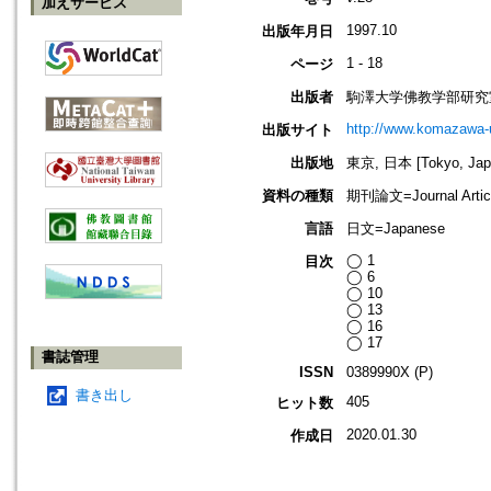
加えサービス
1997.10
出版年月日
1 - 18
ページ
出版者
駒澤大学佛教学部研究
http://www.komazawa-
出版サイト
出版地
東京, 日本 [Tokyo, Jap
資料の種類
期刊論文=Journal Artic
言語
日文=Japanese
◯ 1
目次
◯ 6
◯ 10
◯ 13
◯ 16
◯ 17
書誌管理
ISSN
0389990X (P)
書き出し
405
ヒット数
2020.01.30
作成日