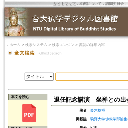
サイトマップ
．
本館について
．
諮問委員会
．
．
ホーム
>
検索システム
>
検索エンジン
>
書誌の詳細内容
本文を読む
退任記念講演 坐禅との出
著者
鈴木格禪
掲載誌
駒澤大学佛教学部論集=Jou
v.28
巻号