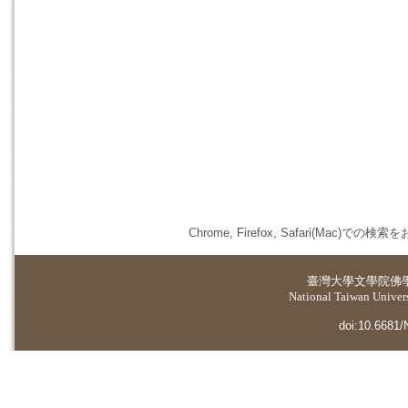
Chrome, Firefox, Safari(
臺灣大學
文學院佛
National Taiwan Universi
doi:10.6681