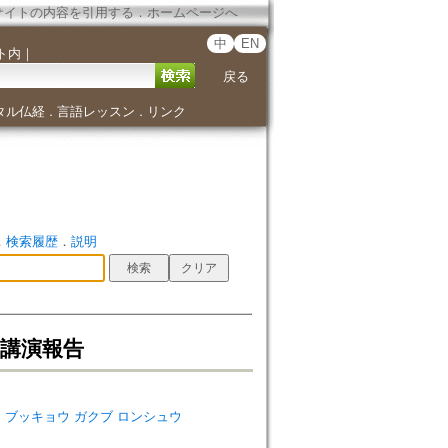
サイトの内容を引用する
．
ホームページへ
中
EN
ト内
｜
戻る
タル仏経
言語レッスン
リンク
．
．
．
検索履歴
．
説明
講演報告
ダイガク ブッキョウ ガクブ ロンシュウ