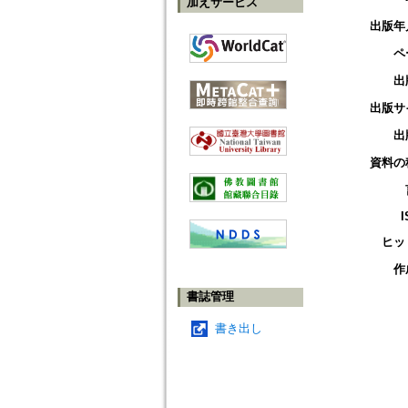
加えサービス
出版年
ペ
出
出版サ
出
資料の
I
ヒッ
作
書誌管理
書き出し