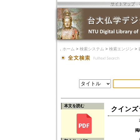
サイトマップ
．
．
ホーム
>
検索システム
>
検索エンジン
>
本文を読む
クインズ
掲