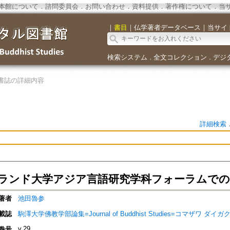
本館について
．
諮問委員会
．
お問い合わせ
．
資料提供
．
著作権について
．
当
｜
書目
｜
仏学著者データベース
｜
当サイ
検索システム
全文コレクション
デジ
．
．
書誌の詳細内容
詳細検索
ランド大学アジア言語研究学科フォーラムでの
著者
池田魯参
載誌
駒澤大学佛教学部論集=Journal of Buddhist Studies=コマザワ 
v.29
巻号