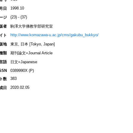
1998.10
月日
(23) - (37)
ージ
版者
駒澤大学佛教学部研究室
http://www.komazawa-u.ac.jp/cms/gakubu_bukkyo/
イト
版地
東京, 日本 [Tokyo, Japan]
種類
期刊論文=Journal Article
言語
日文=Japanese
SSN
0389990X (P)
383
ト数
2020.02.05
成日