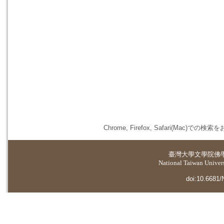
Chrome, Firefox, Safari(
臺灣大學
文學院佛
National Taiwan Universi
doi:10.6681