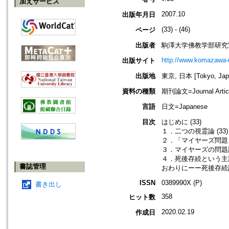
加えサービス
2007.10
出版年月日
(33) - (46)
ページ
出版者
駒澤大学佛教学部研究
http://www.komazawa-
出版サイト
出版地
東京, 日本 [Tokyo, Jap
資料の種類
期刊論文=Journal Artic
言語
日文=Japanese
目次
はじめに (33)
１．二つの視霊論 (33)
２．「マイヤーズ問題」
３．マイヤーズの問題設定
４．死後存続という主題 
書誌管理
おわりにーー死後存続説の
ISSN
0389990X (P)
書き出し
358
ヒット数
2020.02.19
作成日