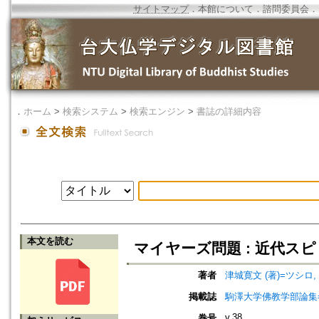
サイトマップ
．
本館について
．
諮問委員会
．
．
ホーム
>
検索システム
>
検索エンジン
>
書誌の詳細内容
本文を読む
マイヤーズ問題 : 近代
著者
津城寛文 (著)=ツシロ, 
掲載誌
駒澤大学佛教学部論集=Jou
v.38
巻号